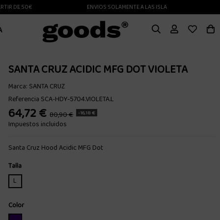
 DE 50€
ENVIOS SOLAMENTE A LAS ISLAS CANARIAS
A
SANTA CRUZ ACIDIC MFG DOT VIOLETA
Marca:
SANTA CRUZ
Referencia
SCA-HDY-5704.VIOLETA.L
64,72 €
-16,18 €
80,90 €
Impuestos incluidos
Santa Cruz Hood Acidic MFG Dot
Talla
L
Color
VIOLETA