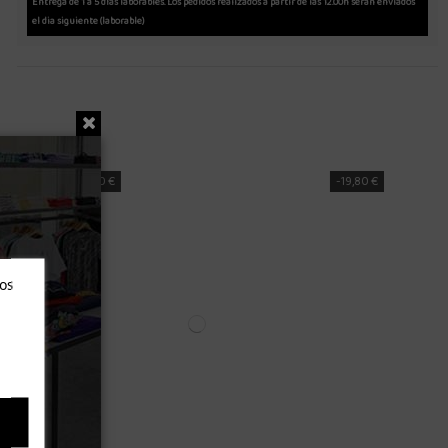
Entrega de 1 a 5 días laborables. Los pedidos realizados a partir de las 12.00h serán enviados
el dia siguiente (laborable)
-25,80 €
ros