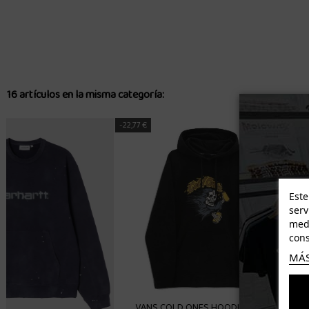
16 artículos en la misma categoría:
-47,60 €
-19,80 €
Este
serv
medi
cons
MÁS