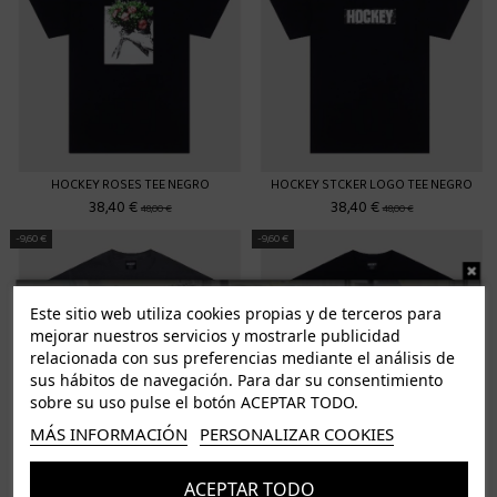
HOCKEY ROSES TEE NEGRO
HOCKEY STCKER LOGO TEE NEGRO
38,40 €
38,40 €
48,00 €
48,00 €
-9,60 €
-9,60 €
Este sitio web utiliza cookies propias y de terceros para
mejorar nuestros servicios y mostrarle publicidad
relacionada con sus preferencias mediante el análisis de
sus hábitos de navegación. Para dar su consentimiento
sobre su uso pulse el botón ACEPTAR TODO.
MÁS INFORMACIÓN
PERSONALIZAR COOKIES
HOCKEY METAL MASK TEE GRIS
HOCKEY HEAVY ROCK TEE NEGRO
ACEPTAR TODO