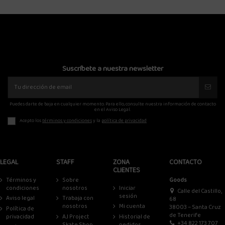
Suscríbete a nuestra newsletter
Puedes darte de baja en cualquier momento. Para ello, consulte nuestra información de contacto
en el Aviso Legal.
Acepto los
términos y condiciones
y la
política de privacidad
LEGAL
STAFF
ZONA
CONTACTO
CLIENTES
Términos y
Sobre
Goods
condiciones
nosotros
Iniciar
Calle del Castillo,
sesión
Aviso legal
Trabaja con
68
nosotros
Mi cuenta
38003 – Santa Cruz
Política de
de Tenerife
privacidad
AJ Project
Historial de
+34 822 173 707
Skate Shop
pedidos