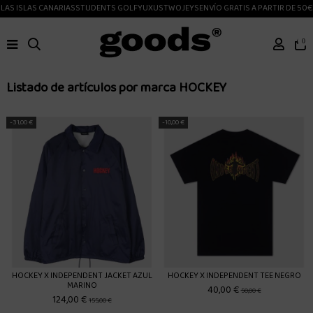
AS ISLAS CANARIAS
STUDENTS GOLF
YUXUS
TWOJEYS
ENVÍO GRATIS A PARTIR DE 50€
E
0
Listado de artículos por marca HOCKEY
-31,00 €
-10,00 €
HOCKEY X INDEPENDENT JACKET AZUL
HOCKEY X INDEPENDENT TEE NEGRO
MARINO
40,00 €
50,00 €
124,00 €
155,00 €