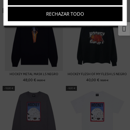
38,40 €
38,40 €
48,00 €
48,00 €
-12,00 €
-10,00 €
RECHAZAR TODO
Suscríbete
Acepto los
términos y condiciones
y la
política de privacidad
HOCKEY METAL MASK LS NEGRO
HOCKEY FLESH OF MY FLESH LS NEGRO
48,00 €
40,00 €
60,00 €
50,00 €
-10,00 €
-9,00 €