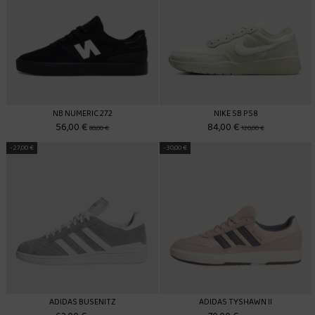
NB NUMERIC 272
NIKE SB PS8
56,00 €
84,00 €
80,00 €
120,00 €
-27,00 €
-30,00 €
ADIDAS BUSENITZ
ADIDAS TYSHAWN II