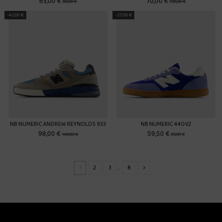
63,00 €
70,00 €
90,00 €
100,00 €
-42,00 €
-25,50 €
NB NUMERIC ANDREW REYNOLDS 933
NB NUMERIC 440V2
98,00 €
59,50 €
140,00 €
85,00 €
1
2
3
…
8