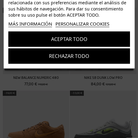
84,00 €
77,00 €
120,00 €
110,00 €
relacionada con sus preferencias mediante el análisis de
sus hábitos de navegación. Para dar su consentimiento
-33,00 €
-36,00 €
sobre su uso pulse el botón ACEPTAR TODO.
MÁS INFORMACIÓN
PERSONALIZAR COOKIES
ACEPTAR TODO
RECHAZAR TODO
Suscríbete
Acepto los
términos y condiciones
y la
política de privacidad
NEW BALANCE NUMERIC 480
NIKE SB DUNK LOW PRO
77,00 €
84,00 €
110,00 €
120,00 €
-39,00 €
-33,00 €