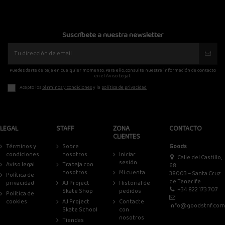
Suscríbete a nuestra newsletter
Puedes darte de baja en cualquier momento. Para ello, consulte nuestra información de contacto
en el Aviso Legal.
Acepto los
términos y condiciones
y la
política de privacidad
LEGAL
STAFF
ZONA
CONTACTO
CLIENTES
Términos y
Sobre
Goods
condiciones
nosotros
Iniciar
Calle del Castillo,
sesión
Aviso legal
Trabaja con
68
nosotros
Mi cuenta
38003 – Santa Cruz
Política de
de Tenerife
privacidad
AJ Project
Historial de
+34 822 173 707
Skate Shop
pedidos
Política de
cookies
AJ Project
Contacte
info@goodstnf.com
Skate School
con
nosotros
Tiendas