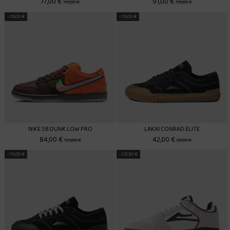
77,00 €
91,00 €
110,00 €
130,00 €
-36,00 €
-18,00 €
NIKE SB DUNK LOW PRO
LAKAI CONRAD ELITE
84,00 €
42,00 €
120,00 €
60,00 €
-18,00 €
-28,50 €