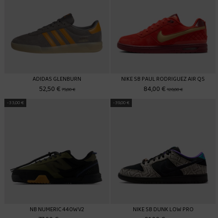
ADIDAS GLENBURN
NIKE SB PAUL RODRIGUEZ AIR QS
52,50 €
84,00 €
75,00 €
120,00 €
-33,00 €
-39,00 €
NB NUMERIC 440WV2
NIKE SB DUNK LOW PRO