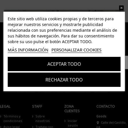
Este sitio web utiliza cookies propias y de terceros para
mejorar nuestros servicios y mostrarle publicidad
relacionada con sus preferencias mediante el análisis de
sus hábitos de navegación. Para dar su consentimiento
sobre su uso pulse el botón ACEPTAR TODO.
MÁS INFORMACIÓN
PERSONALIZAR COOKIES
Suscríbete a nuestra newsletter
ACEPTAR TODO
Puedes darte de baja en cualquier momento. Para ello, consulte nuestra información de contacto
en el Aviso Legal.
RECHAZAR TODO
Suscríbete
Acepto los
términos y condiciones
y la
política de privacidad
Acepto los
términos y condiciones
y la
política de privacidad
LEGAL
STAFF
ZONA
CONTACTO
CLIENTES
Términos y
Sobre
Goods
condiciones
nosotros
Iniciar
Calle del Castillo,
sesión
Aviso legal
Trabaja con
68