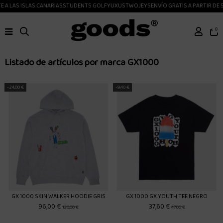
 A LAS ISLAS CANARIAS
STUDENTS GOLF
YUXUS
TWOJEYS
ENVÍO GRATIS A PARTIR DE 
0
Listado de artículos por marca GX1000
-24,00 €
-9,40 €
GX 1000 SKIN WALKER HOODIE GRIS
GX 1000 GX YOUTH TEE NEGRO
96,00 €
37,60 €
120,00 €
47,00 €