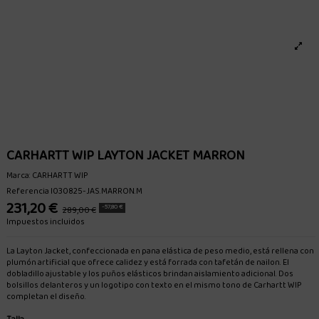
CARHARTT WIP LAYTON JACKET MARRON
Marca:
CARHARTT WIP
Referencia
I030825-JAS.MARRON.M
231,20 €
-57,80 €
289,00 €
Impuestos incluidos
La Layton Jacket, confeccionada en pana elástica de peso medio, está rellena con
plumón artificial que ofrece calidez y está forrada con tafetán de nailon. El
dobladillo ajustable y los puños elásticos brindan aislamiento adicional. Dos
bolsillos delanteros y un logotipo con texto en el mismo tono de Carhartt WIP
completan el diseño.