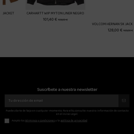
R NEGRO
VOLCOM HERNAN 5K JACKET NEGRO
WASTED PARIS SWARM VARISI
128,00 €
191,20 €
160,00 €
239,00 €
Suscríbete a nuestra newsletter
Puedes darte de baja en cualquier momento. Para ello, consulte nuestra información de contacto
en el Aviso Legal.
Acepto los
términos y condiciones
y la
política de privacidad