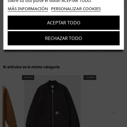
sobre su uso pulse el botón ACEPTAR TODO.
MÁS INFORMACIÓN
PERSONALIZAR COOKIES
ISLAS CANARIAS
Tenerife 3.50€. Gratis a partir de 50€
ACEPTAR TODO
Resto de islas 5€. Gratis a partir de 50€
Entrega de 1 a 5 días laborables. Los pedidos realizados a partir de las 12.00h serán enviados el
RECHAZAR TODO
dia siguiente (laborable)
Suscríbete
Acepto los
términos y condiciones
y la
política de privacidad
16 artículos en la misma categoría:
-32,00 €
-47,80 €