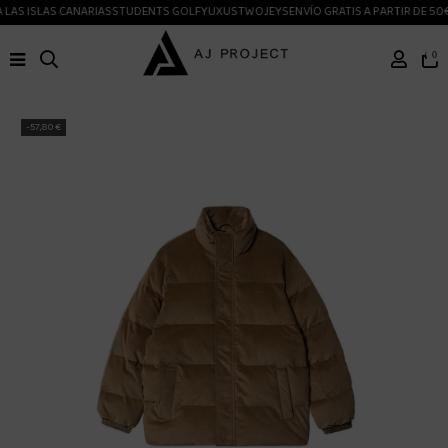
LAS ISLAS CANARIAS
STUDENTS GOLF
YUXUS
TWOJEYS
ENVÍO GRATIS A PARTIR DE 50€
0
-57,80 €