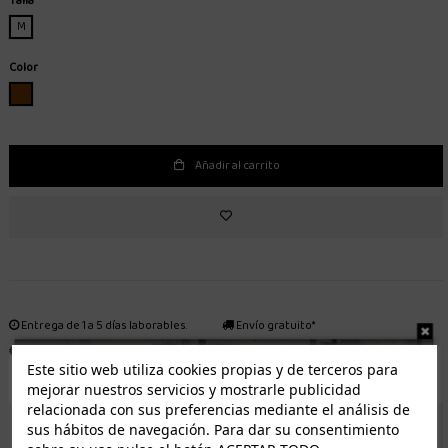
Talla
M
Color
MARRON
Añadir al carrito
Entrega de 1 a 5 días laborables.
Envío gratuito*
Distribuidor autorizado
Fácil devolución
Este sitio web utiliza cookies propias y de terceros para
mejorar nuestros servicios y mostrarle publicidad
relacionada con sus preferencias mediante el análisis de
sus hábitos de navegación. Para dar su consentimiento
ENVÍO GRATUITO *