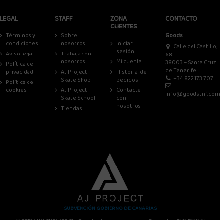
LEGAL
STAFF
ZONA
CONTACTO
CLIENTES
Términos y
Sobre
Goods
condiciones
nosotros
Iniciar
Calle del Castillo,
sesión
Aviso legal
Trabaja con
68
nosotros
Mi cuenta
38003 – Santa Cruz
Política de
de Tenerife
privacidad
AJ Project
Historial de
+34 822 173 707
Skate Shop
pedidos
Política de
cookies
AJ Project
Contacte
info@goodstnf.com
Skate School
con
nosotros
Tiendas
SUBVENCIÓN GOBIERNO DE CANARIAS