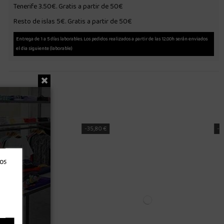
Tenerife 3.50€. Gratis a partir de 50€
Resto de islas 5€. Gratis a partir de 50€
Entrega de 1 a 5 días laborables. Los pedidos realizados a partir de las 12.00h serán enviados
el dia siguiente (laborable)
-31,00 €
ros