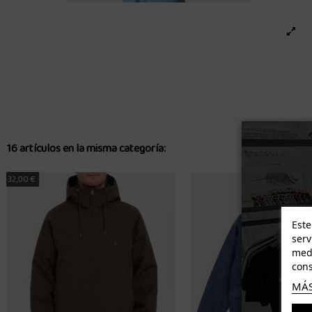
16 artículos en la misma categoría:
-46,00 €
-35,80 €
Este
serv
medi
cons
MÁS