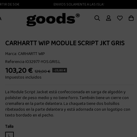
E 50€
ENVIOS SOLAMENTE A LAS ISLAS CANARIAS
A
CARHARTT WIP MODULE SCRIPT JKT GRIS
Marca:
CARHARTT WIP
Referencia
I032977-YOS.GRIS.L
103,20 €
-25,80 €
129,00 €
Impuestos incluidos
La Module Script Jacket está confeccionada en sarga de algodón y
poliéster de peso medio y no tiene forro. También tiene un cierre con
cremallera en la parte delantera. La chaqueta tiene dos bolsillos
ribeteados en la parte delantera y está adornada con un logotipo con
texto bordado en el pecho.
Talla
L