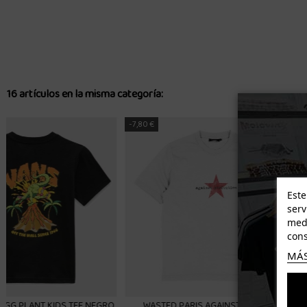
16 artículos en la misma categoría:
-9,98 €
-8,38 €
Este
serv
medi
cons
MÁS