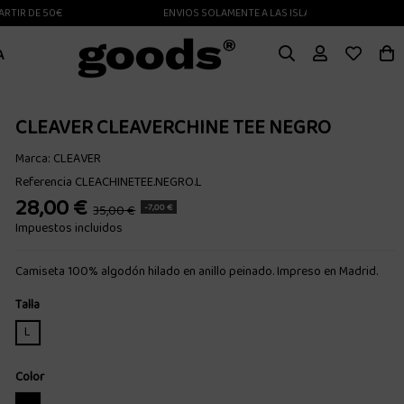
R DE 50€
ENVIOS SOLAMENTE A LAS ISLAS CANARIAS
A
CLEAVER CLEAVERCHINE TEE NEGRO
Marca:
CLEAVER
Referencia
CLEACHINETEE.NEGRO.L
28,00 €
-7,00 €
35,00 €
Impuestos incluidos
Camiseta 100% algodón hilado en anillo peinado. Impreso en Madrid.
Talla
L
Color
NEGRO