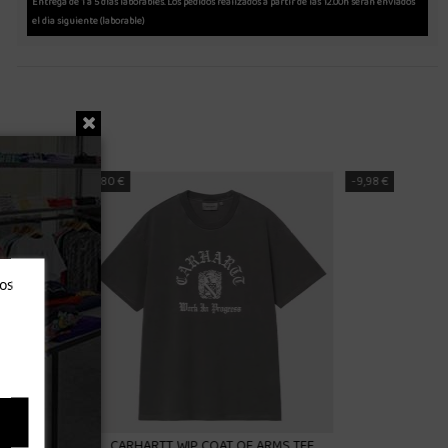
Entrega de 1 a 5 días laborables. Los pedidos realizados a partir de las 12.00h serán enviados
el dia siguiente (laborable)
-9,00 €
ros