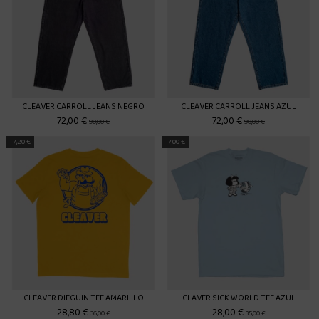
CLEAVER CARROLL JEANS NEGRO
CLEAVER CARROLL JEANS AZUL
72,00 €
72,00 €
90,00 €
90,00 €
-7,20 €
-7,00 €
CLEAVER DIEGUIN TEE AMARILLO
CLAVER SICK WORLD TEE AZUL
28,80 €
28,00 €
36,00 €
35,00 €