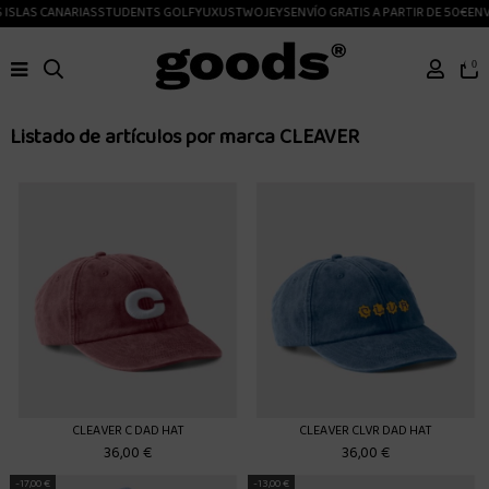
SLAS CANARIAS
STUDENTS GOLF
YUXUS
TWOJEYS
ENVÍO GRATIS A PARTIR DE 50€
ENVIO
0
Listado de artículos por marca CLEAVER
CLEAVER C DAD HAT
CLEAVER CLVR DAD HAT
36,00 €
36,00 €
-17,00 €
-13,00 €