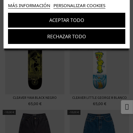
MÁS INFORMACIÓN
PERSONALIZAR COOKIES
CLEAVER OAKY WHITE BLANCO
CLEAVER BUCCHIERI PIRATA AMARILLO
ACEPTAR TODO
65,00 €
65,00 €
RECHAZAR TODO
Suscríbete
Acepto los
términos y condiciones
y la
política de privacidad
CLEAVER YAIA BLACK NEGRO
CLEAVER LITTLE GEORGE 8 BLANCO
65,00 €
65,00 €
-18,00 €
-18,00 €