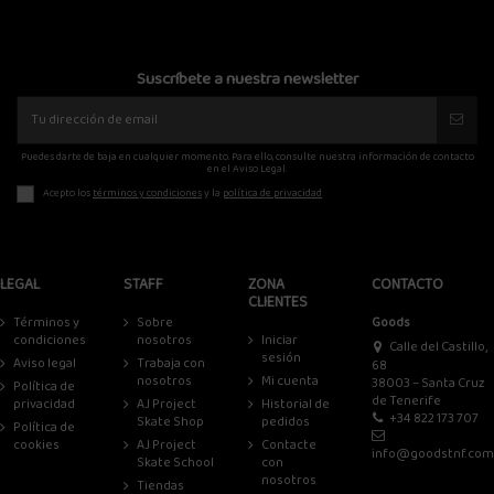
Suscríbete a nuestra newsletter
Puedes darte de baja en cualquier momento. Para ello, consulte nuestra información de contacto
en el Aviso Legal.
Acepto los
términos y condiciones
y la
política de privacidad
LEGAL
STAFF
ZONA
CONTACTO
CLIENTES
Términos y
Sobre
Goods
condiciones
nosotros
Iniciar
Calle del Castillo,
sesión
Aviso legal
Trabaja con
68
nosotros
Mi cuenta
38003 – Santa Cruz
Política de
de Tenerife
privacidad
AJ Project
Historial de
+34 822 173 707
Skate Shop
pedidos
Política de
cookies
AJ Project
Contacte
info@goodstnf.com
Skate School
con
nosotros
Tiendas