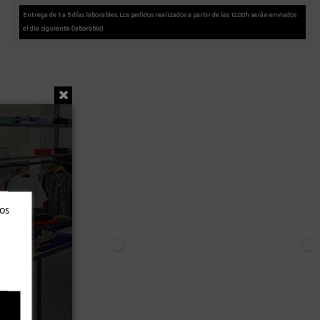
Entrega de 1 a 5 días laborables. Los pedidos realizados a partir de las 12.00h serán enviados
el dia siguiente (laborable)
Nuevo
ros