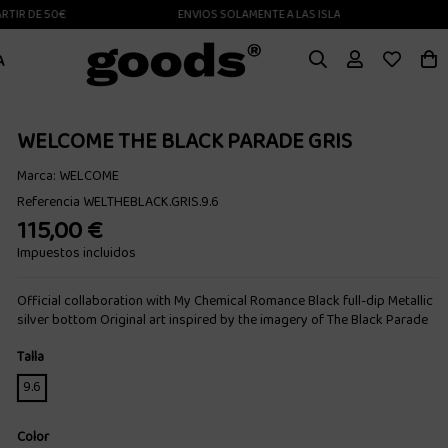
 DE 50€
ENVIOS SOLAMENTE A LAS ISLAS CANARIAS
A
WELCOME THE BLACK PARADE GRIS
Marca:
WELCOME
Referencia
WELTHEBLACK.GRIS.9.6
115,00 €
Impuestos incluidos
Official collaboration with My Chemical Romance Black full-dip Metallic
silver bottom Original art inspired by the imagery of The Black Parade
Talla
9.6
Color