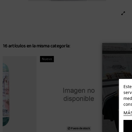
16 artículos en la misma categoría:
Nuevo
Este
serv
medi
cons
MÁS