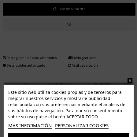
Añadir al carrito
Entrega de 1 a 5 días laborables.
Envío gratuito*
Distribuidor autorizado
Fácil devolución
ENVÍO GRATUITO *
Este sitio web utiliza cookies propias y de terceros para
mejorar nuestros servicios y mostrarle publicidad
relacionada con sus preferencias mediante el análisis de
ISLAS CANARIAS
sus hábitos de navegación. Para dar su consentimiento
Tenerife 3.50€. Gratis a partir de 50€
sobre su uso pulse el botón ACEPTAR TODO.
Resto de islas 5€. Gratis a partir de 50€
MÁS INFORMACIÓN
PERSONALIZAR COOKIES
Entrega de 1 a 5 días laborables. Los pedidos realizados a partir de las 12.00h serán enviados el
dia siguiente (laborable)