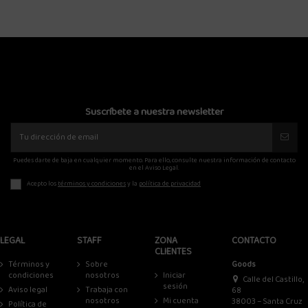
Suscríbete a nuestra newsletter
Puedes darte de baja en cualquier momento. Para ello, consulte nuestra información de contacto
en el Aviso Legal.
Acepto los
términos y condiciones
y la
política de privacidad
LEGAL
STAFF
ZONA
CONTACTO
CLIENTES
Términos y
Sobre
Goods
condiciones
nosotros
Iniciar
Calle del Castillo,
sesión
Aviso legal
Trabaja con
68
nosotros
Mi cuenta
38003 – Santa Cruz
Política de