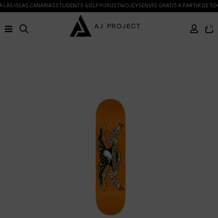
 LAS ISLAS CANARIAS
STUDENTS GOLF
YUXUS
TWOJEYS
ENVÍO GRATIS A PARTIR DE 50
0