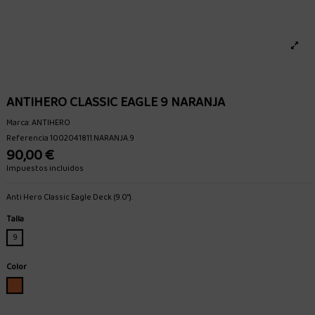
ANTIHERO CLASSIC EAGLE 9 NARANJA
Marca:
ANTIHERO
Referencia
1002041811.NARANJA.9
90,00 €
Impuestos incluidos
Anti Hero Classic Eagle Deck (9.0").
Talla
9
Color
NARANJA