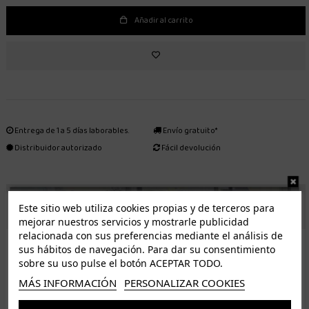
Añadir al carrito
Entrega de 1 a 5 días laborables.
Envío gratuito*
Distribuidor autorizado
Fácil devolución
ENVÍO GRATUITO *
Este sitio web utiliza cookies propias y de terceros para
mejorar nuestros servicios y mostrarle publicidad
relacionada con sus preferencias mediante el análisis de
ISLAS CANARIAS
sus hábitos de navegación. Para dar su consentimiento
Tenerife 3.50€. Gratis a partir de 50€
sobre su uso pulse el botón ACEPTAR TODO.
Resto de islas 5€. Gratis a partir de 50€
MÁS INFORMACIÓN
PERSONALIZAR COOKIES
Entrega de 1 a 5 días laborables. Los pedidos realizados a partir de las 12.00h serán enviados el
dia siguiente (laborable)