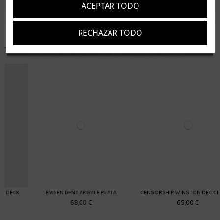
ACEPTAR TODO
RECHAZAR TODO
Suscríbete
Acepto los
términos y condiciones
y la
política de privacidad
16 artículos en la misma categoría:
EVISEN BENT ARGYLE PLATA
CENSORSHIP WINSTON DECK NEGRO
68,00 €
65,00 €