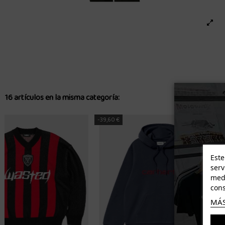
16 artículos en la misma categoría:
-22,00 €
-15,78 €
Este
serv
medi
cons
MÁS