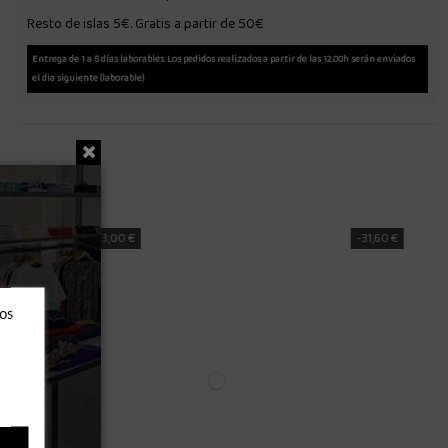
Resto de islas 5€. Gratis a partir de 50€
Entrega de 1 a 5 días laborables. Los pedidos realizados a partir de las 12.00h serán enviados
el dia siguiente (laborable)
-19,78 €
ros