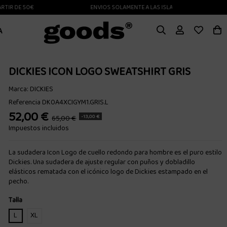
 DE 50€
ENVIOS SOLAMENTE A LAS ISLAS CANARIAS
A
DICKIES ICON LOGO SWEATSHIRT GRIS
Marca:
DICKIES
Referencia
DK0A4XCIGYM1.GRIS.L
52,00 €
-13,00 €
65,00 €
Impuestos incluidos
La sudadera Icon Logo de cuello redondo para hombre es el puro estilo
Dickies. Una sudadera de ajuste regular con puños y dobladillo
elásticos rematada con el icónico logo de Dickies estampado en el
pecho.
Talla
L
XL