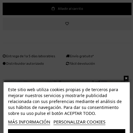
Añadir al carrito
Entrega de 1 a 5 días laborables.
Envío gratuito*
Distribuidor autorizado
Fácil devolución
ENVÍO GRATUITO *
Este sitio web utiliza cookies propias y de terceros para
mejorar nuestros servicios y mostrarle publicidad
relacionada con sus preferencias mediante el análisis de
ISLAS CANARIAS
sus hábitos de navegación. Para dar su consentimiento
Tenerife 3.50€. Gratis a partir de 50€
sobre su uso pulse el botón ACEPTAR TODO.
Resto de islas 5€. Gratis a partir de 50€
MÁS INFORMACIÓN
PERSONALIZAR COOKIES
Entrega de 1 a 5 días laborables. Los pedidos realizados a partir de las 12.00h serán enviados el
dia siguiente (laborable)