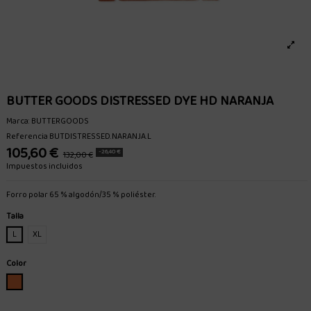
BUTTER GOODS DISTRESSED DYE HD NARANJA
Marca:
BUTTERGOODS
Referencia
BUTDISTRESSED.NARANJA.L
105,60 €
-26,40 €
132,00 €
Impuestos incluidos
Forro polar 65 % algodón/35 % poliéster.
Talla
L
XL
Color
NARANJA