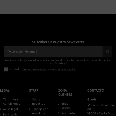
Suscríbete a nuestra newsletter
Puedes darte de baja en cualquier momento. Para ello, consulte nuestra información de contacto
en el Aviso Legal.
Acepto los
términos y condiciones
y la
política de privacidad
LEGAL
STAFF
ZONA
CONTACTO
CLIENTES
Términos y
Sobre
Goods
condiciones
nosotros
Iniciar
Calle del Castillo,
sesión
Aviso legal
Trabaja con
68
nosotros
Mi cuenta
38003 – Santa Cruz
Política de