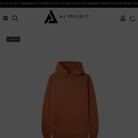
LAS ISLAS CANARIAS
STUDENTS GOLF
YUXUS
TWOJEYS
ENVÍO GRATIS A PARTIR DE 50
0
-26,40 €