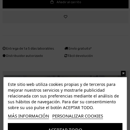
Añadir al carrito
Entrega de 1 a 5 días laborables.
Envío gratuito*
Distribuidor autorizado
Fácil devolución
ENVÍO GRATUITO *
Este sitio web utiliza cookies propias y de terceros para
mejorar nuestros servicios y mostrarle publicidad
ISLAS CANARIAS
relacionada con sus preferencias mediante el análisis de
Tenerife 3.50€. Gratis a partir de 50€
sus hábitos de navegación. Para dar su consentimiento
sobre su uso pulse el botón ACEPTAR TODO.
Resto de islas 5€. Gratis a partir de 50€
MÁS INFORMACIÓN
PERSONALIZAR COOKIES
Entrega de 1 a 5 días laborables. Los pedidos realizados a partir de las 12.00h serán enviados el
dia siguiente (laborable)