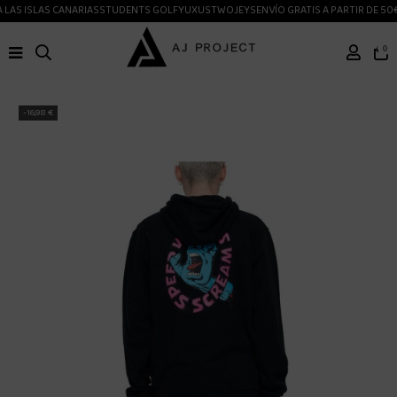
LAS ISLAS CANARIAS
STUDENTS GOLF
YUXUS
TWOJEYS
ENVÍO GRATIS A PARTIR DE 50€
0
-16,98 €