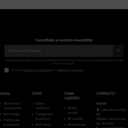
Suscríbete a nuestra newsletter
Puedes darte de baja en cualquier momento. Para ello, consulte nuestra información de contacto
en el Aviso Legal.
Acepto los
términos y condiciones
y la
política de privacidad
LEGAL
STAFF
ZONA
CONTACTO
CLIENTES
Términos y
Sobre
Goods
condiciones
nosotros
Iniciar
Calle del Castillo,
sesión
Aviso legal
Trabaja con
68
nosotros
Mi cuenta
38003 – Santa Cruz
Política de
de Tenerife
privacidad
AJ Project
Historial de