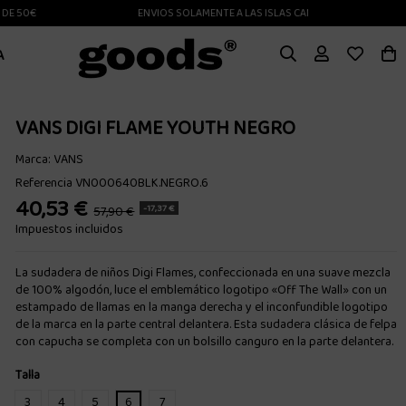
0€
ENVIOS SOLAMENTE A LAS ISLAS CANARIAS
A
VANS DIGI FLAME YOUTH NEGRO
Marca:
VANS
Referencia
VN000640BLK.NEGRO.6
40,53 €
-17,37 €
57,90 €
Impuestos incluidos
La sudadera de niños Digi Flames, confeccionada en una suave mezcla
de 100% algodón, luce el emblemático logotipo «Off The Wall» con un
estampado de llamas en la manga derecha y el inconfundible logotipo
de la marca en la parte central delantera. Esta sudadera clásica de felpa
con capucha se completa con un bolsillo canguro en la parte delantera.
Talla
3
4
5
6
7