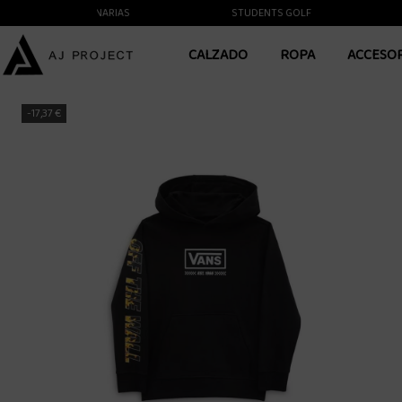
A LAS ISLAS CANARIAS
STUDENTS GOLF
YU
CALZADO
ROPA
ACCESO
-17,37 €