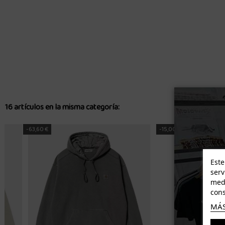
16 artículos en la misma categoría:
-15,00 €
Este
serv
medi
cons
MÁS