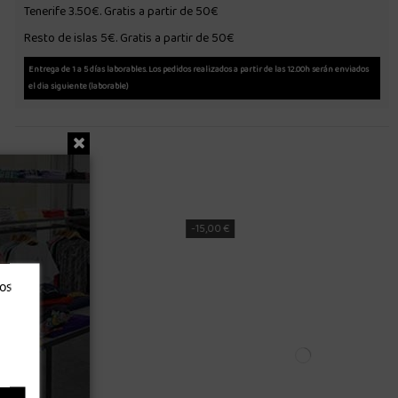
Tenerife 3.50€. Gratis a partir de 50€
Resto de islas 5€. Gratis a partir de 50€
Entrega de 1 a 5 días laborables. Los pedidos realizados a partir de las 12.00h serán enviados
el dia siguiente (laborable)
-14,98 €
ros