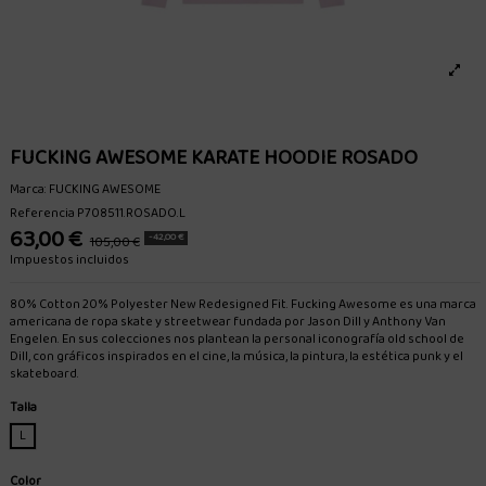
FUCKING AWESOME KARATE HOODIE ROSADO
Marca:
FUCKING AWESOME
Referencia
P708511.ROSADO.L
63,00 €
-42,00 €
105,00 €
Impuestos incluidos
80% Cotton 20% Polyester New Redesigned Fit. Fucking Awesome es una marca
americana de ropa skate y streetwear fundada por Jason Dill y Anthony Van
Engelen. En sus colecciones nos plantean la personal iconografía old school de
Dill, con gráficos inspirados en el cine, la música, la pintura, la estética punk y el
skateboard.
Talla
L
Color