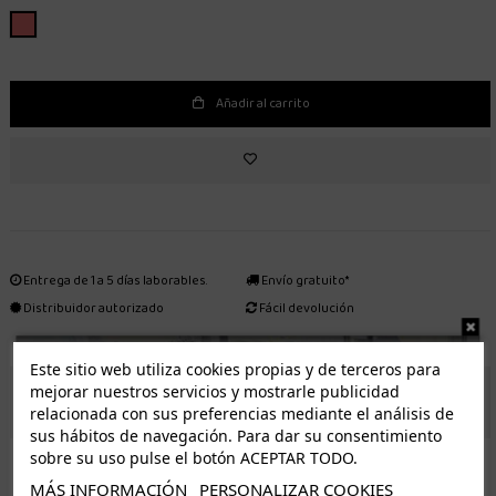
ROSADO
Añadir al carrito
Entrega de 1 a 5 días laborables.
Envío gratuito*
Distribuidor autorizado
Fácil devolución
Este sitio web utiliza cookies propias y de terceros para
mejorar nuestros servicios y mostrarle publicidad
ENVÍO GRATUITO *
relacionada con sus preferencias mediante el análisis de
sus hábitos de navegación. Para dar su consentimiento
ISLAS CANARIAS
sobre su uso pulse el botón ACEPTAR TODO.
Tenerife 3.50€. Gratis a partir de 50€
MÁS INFORMACIÓN
PERSONALIZAR COOKIES