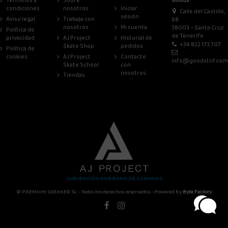
Términos y
Sobre
Goods
condiciones
nosotros
Iniciar
Calle del Castillo,
sesión
Aviso legal
Trabaja con
68
nosotros
Mi cuenta
38003 – Santa Cruz
Política de
de Tenerife
privacidad
AJ Project
Historial de
+34 822 173 707
Skate Shop
pedidos
Política de
cookies
AJ Project
Contacte
info@goodstnf.com
Skate School
con
nosotros
Tiendas
SUBVENCIÓN GOBIERNO DE CANARIAS
© PREMIUM SNEAKER SL - Todos los derechos reservados - Powered by
Byte Factory