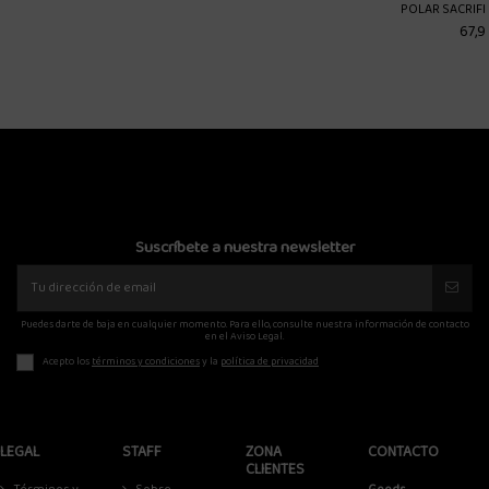
POLAR SACRIFICE DAVE CREWNECK
DICKIES RUSTON
67,92 €
60,00 €
84,90 €
75,0
Suscríbete a nuestra newsletter
Puedes darte de baja en cualquier momento. Para ello, consulte nuestra información de contacto
en el Aviso Legal.
Acepto los
términos y condiciones
y la
política de privacidad
LEGAL
STAFF
ZONA
CONTACTO
CLIENTES