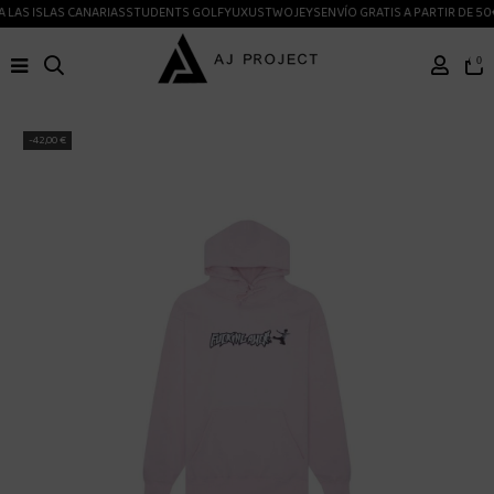
 LAS ISLAS CANARIAS
STUDENTS GOLF
YUXUS
TWOJEYS
ENVÍO GRATIS A PARTIR DE 50
0
-42,00 €