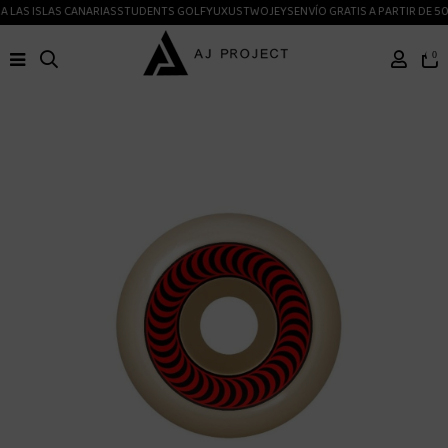
 LAS ISLAS CANARIAS
STUDENTS GOLF
YUXUS
TWOJEYS
ENVÍO GRATIS A PARTIR DE 50
0