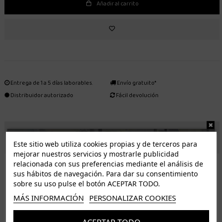
Añadir al carrito
Entrega de 1 a 5 días laborables.
Envío gratuito*
Distribuidor autorizado
Fácil devolución
ENVÍO GRATUITO *
Este sitio web utiliza cookies propias y de terceros para
mejorar nuestros servicios y mostrarle publicidad
ISLAS CANARIAS
relacionada con sus preferencias mediante el análisis de
Tenerife 3.50€. Gratis a partir de 50€
sus hábitos de navegación. Para dar su consentimiento
sobre su uso pulse el botón ACEPTAR TODO.
Resto de islas 5€. Gratis a partir de 50€
MÁS INFORMACIÓN
PERSONALIZAR COOKIES
Entrega de 1 a 5 días laborables. Los pedidos realizados a partir de las 12.00h serán enviados el
dia siguiente (laborable)