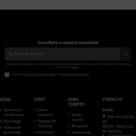
Suscríbete a nuestra newsletter
Puedes darte de baja en cualquier momento. Para ello, consulte nuestra información de contacto
en el Aviso Legal.
Acepto los
términos y condiciones
y la
política de privacidad
LEGAL
STAFF
ZONA
CONTACTO
CLIENTES
Términos y
Sobre
Goods
condiciones
nosotros
Iniciar
Calle del Castillo,
sesión
Aviso legal
Trabaja con
68
nosotros
Mi cuenta
38003 – Santa Cruz
Política de
de Tenerife
privacidad
AJ Project
Historial de