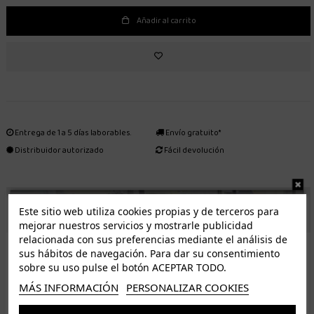
Añadir al carrito
Entrega de 1 a 5 días laborables.
Envío gratuito*
Distribuidor autorizado
Fácil devolución
ENVÍO GRATUITO *
Este sitio web utiliza cookies propias y de terceros para
mejorar nuestros servicios y mostrarle publicidad
relacionada con sus preferencias mediante el análisis de
ISLAS CANARIAS
sus hábitos de navegación. Para dar su consentimiento
Tenerife 3.50€. Gratis a partir de 50€
sobre su uso pulse el botón ACEPTAR TODO.
Resto de islas 5€. Gratis a partir de 50€
MÁS INFORMACIÓN
PERSONALIZAR COOKIES
Entrega de 1 a 5 días laborables. Los pedidos realizados a partir de las 12.00h serán enviados el
dia siguiente (laborable)