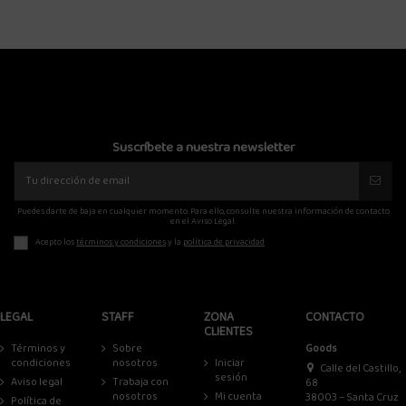
Suscríbete a nuestra newsletter
Puedes darte de baja en cualquier momento. Para ello, consulte nuestra información de contacto
en el Aviso Legal.
Acepto los
términos y condiciones
y la
política de privacidad
LEGAL
STAFF
ZONA
CONTACTO
CLIENTES
Términos y
Sobre
Goods
condiciones
nosotros
Iniciar
Calle del Castillo,
sesión
Aviso legal
Trabaja con
68
nosotros
Mi cuenta
38003 – Santa Cruz
Política de