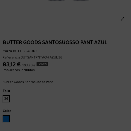
BUTTER GOODS SANTOSUOSSO PANT AZUL
Marca:
BUTTERGOODS
Referencia
BUTSANTPNTACW.AZUL.36
83,12 €
-20,78 €
103,90 €
Impuestos incluidos
Butter Goods Santosuosso Pant
Talla
36
Color
AZUL