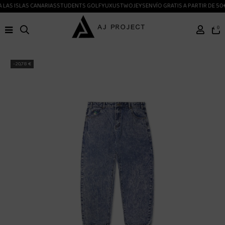
LAS ISLAS CANARIAS
STUDENTS GOLF
YUXUS
TWOJEYS
ENVÍO GRATIS A PARTIR DE 50€
0
-20,78 €