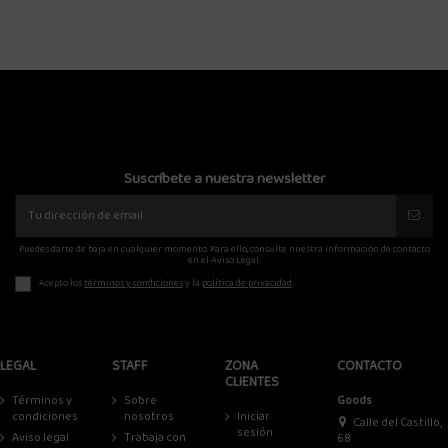
Suscríbete a nuestra newsletter
Puedes darte de baja en cualquier momento. Para ello, consulte nuestra información de contacto
en el Aviso Legal.
Acepto los
términos y condiciones
y la
política de privacidad
LEGAL
STAFF
ZONA
CONTACTO
CLIENTES
Términos y
Sobre
Goods
condiciones
nosotros
Iniciar
Calle del Castillo,
sesión
Aviso legal
Trabaja con
68