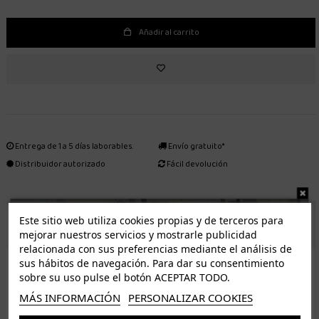
Añadir al carrito
Entrega de 1 a 5 días laborables.
Envío gratuito*
Distribuidor autorizado
Fácil devolución
Este sitio web utiliza cookies propias y de terceros para
ENVÍO GRATUITO *
mejorar nuestros servicios y mostrarle publicidad
relacionada con sus preferencias mediante el análisis de
ISLAS CANARIAS
sus hábitos de navegación. Para dar su consentimiento
Tenerife 3.50€. Gratis a partir de 50€
sobre su uso pulse el botón ACEPTAR TODO.
Resto de islas 5€. Gratis a partir de 50€
MÁS INFORMACIÓN
PERSONALIZAR COOKIES
Entrega de 1 a 5 días laborables. Los pedidos realizados a partir de las 12.00h serán enviados el