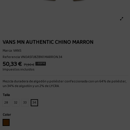
VANS MN AUTHENTIC CHINO MARRON
Marca:
VANS
Referencia
VN0A5FJ8ZBN1.MARRON.34
50,33 €
-21,57 €
71,90 €
Impuestos incluidos
Mezcla duradera de algodón y poliéster confeccionada con un 64% de poliéster,
un 34% de algodón y un 2% de LYCRA.
Talla
28
32
33
34
Color
MARRON