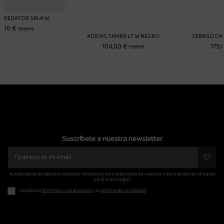
ADIDAS SAMBA LT W NEGRO
SEBAGO DAN STUDS W NEGRO
104,00 €
175,00 €
130,00 €
250,00 €
Suscríbete a nuestra newsletter
Puedes darte de baja en cualquier momento. Para ello, consulte nuestra información de contacto
en el Aviso Legal.
Acepto los
términos y condiciones
y la
política de privacidad