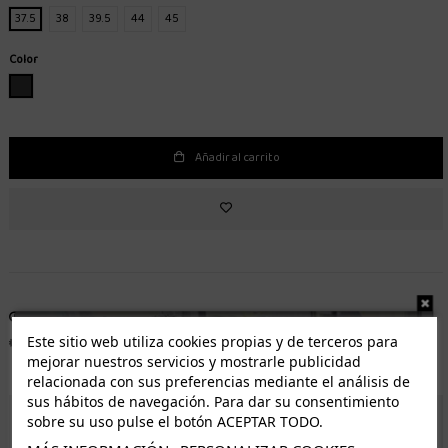
37.5
38
39.5
44
45
Color
GRIS OSCURO
Añadir al carrito
Entrega de 1 a 5 días laborables.
Envío gratuito*
Este sitio web utiliza cookies propias y de terceros para
Distribuidor autorizado
Fácil devolución
mejorar nuestros servicios y mostrarle publicidad
relacionada con sus preferencias mediante el análisis de
sus hábitos de navegación. Para dar su consentimiento
sobre su uso pulse el botón ACEPTAR TODO.
ENVÍO GRATUITO *