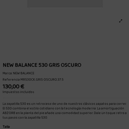
NEW BALANCE 530 GRIS OSCURO
Marca:
NEW BALANCE
Referencia
MR530CK.GRIS OSCURO.37.5
130,00 €
Impuestos incluidos
La zapatilla 530 es un retroceso de uno de nuestros clásicos zapatos para correr.
El 530 combina el estilo cotidiano con la tecnología moderna. La amortiguación
ABZORB en la planta del pie añade una comodidad superior. Dale un toque retro a
tus pasos con la zapatilla 530.
Talla