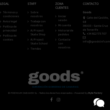
LEGAL
STAFF
ZONA
CONTACTO
CLIENTES
Términos y
Sobre
Goods
condiciones
nosotros
Iniciar
Calle del Castillo,
sesión
Aviso legal
Trabaja con
68
nosotros
Mi cuenta
38003 – Santa Cruz
Política de
de Tenerife
privacidad
AJ Project
Historial de
+34 822 173 707
Skate Shop
pedidos
Política de
cookies
AJ Project
Contacte
info@goodstnf.com
Skate School
con
nosotros
Tiendas
SUBVENCIÓN GOBIERNO DE CANARIAS
© PREMIUM SNEAKER SL - Todos los derechos reservados - Powered by
Byte Factory