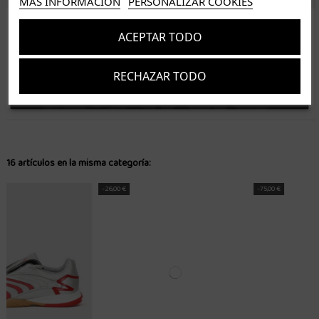
MÁS INFORMACIÓN
PERSONALIZAR COOKIES
ISLAS CANARIAS
ACEPTAR TODO
Tenerife 3.50€. Gratis a partir de 50€
Resto de islas 5€. Gratis a partir de 50€
RECHAZAR TODO
Entrega de 1 a 5 días laborables. Los pedidos realizados a partir de las 12.00h serán enviados el
Suscríbete
dia siguiente (laborable)
Acepto los
términos y condiciones
y la
política de privacidad
16 artículos en la misma categoría:
-26,00 €
-75,00 €