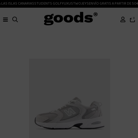
LAS ISLAS CANARIAS
STUDENTS GOLF
YUXUS
TWOJEYS
ENVÍO GRATIS A PARTIR DE 50€
0