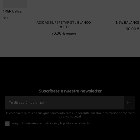
ADIDAS SUPERSTAR ST J BLANCO
NEW BALANCE 1906
ROTO
160,00 €
70,00 €
100,00 €
Suscríbete a nuestra newsletter
Puedes darte de baja en cualquier momento. Para ello, consulte nuestra información de contacto
en el Aviso Legal.
Acepto los
términos y condiciones
y la
política de privacidad