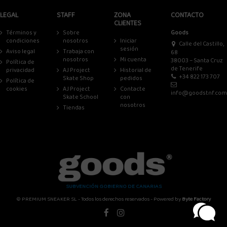
LEGAL
STAFF
ZONA
CONTACTO
CLIENTES
Términos y
Sobre
Goods
condiciones
nosotros
Iniciar
Calle del Castillo,
sesión
Aviso legal
Trabaja con
68
nosotros
Mi cuenta
38003 – Santa Cruz
Política de
de Tenerife
privacidad
AJ Project
Historial de
+34 822 173 707
Skate Shop
pedidos
Política de
cookies
AJ Project
Contacte
info@goodstnf.com
Skate School
con
nosotros
Tiendas
SUBVENCIÓN GOBIERNO DE CANARIAS
© PREMIUM SNEAKER SL - Todos los derechos reservados - Powered by
Byte Factory