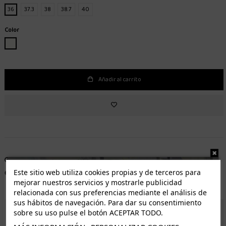
36
37.3
38
38.7
40
Color
BLANCO
Añadir al carrito
Entrega de 1 a 5 días laborables.
Envío gratuito*
Este sitio web utiliza cookies propias y de terceros para
Distribuidor autorizado
Fácil devolución
mejorar nuestros servicios y mostrarle publicidad
relacionada con sus preferencias mediante el análisis de
sus hábitos de navegación. Para dar su consentimiento
sobre su uso pulse el botón ACEPTAR TODO.
ENVÍO GRATUITO *