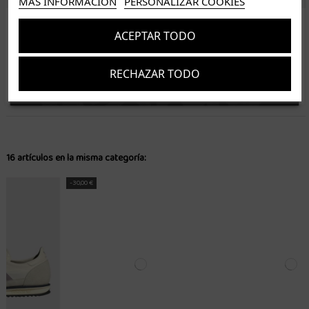
MÁS INFORMACIÓN
PERSONALIZAR COOKIES
ISLAS CANARIAS
ACEPTAR TODO
Tenerife 3.50€. Gratis a partir de 50€
Resto de islas 5€. Gratis a partir de 50€
RECHAZAR TODO
Entrega de 1 a 5 días laborables. Los pedidos realizados a partir de las 12.00h serán enviados el
Suscríbete
dia siguiente (laborable)
Acepto los
términos y condiciones
y la
política de privacidad
16 artículos en la misma categoría:
-30,00 €