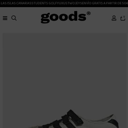
LAS ISLAS CANARIAS
STUDENTS GOLF
YUXUS
TWOJEYS
ENVÍO GRATIS A PARTIR DE 50€
0