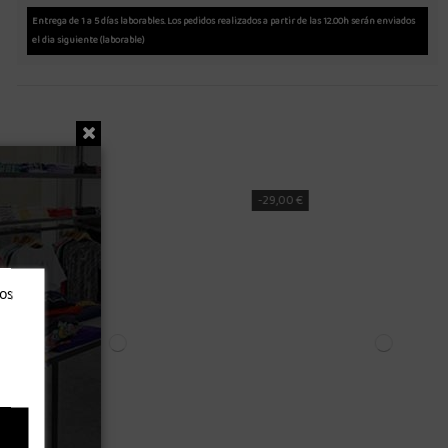
Entrega de 1 a 5 días laborables. Los pedidos realizados a partir de las 12.00h serán enviados
el dia siguiente (laborable)
-35,80 €
ros