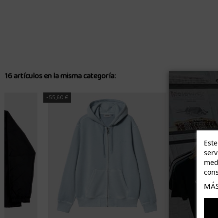
16 artículos en la misma categoría:
-30,60 €
-29,98 €
Este
serv
medi
cons
MÁS