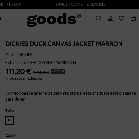
R DE 50€
ENVIOS SOLAMENTE A LAS ISLAS CANARIAS
A
DICKIES DUCK CANVAS JACKET MARRON
Marca:
DICKIES
Referencia
DK0A4XFYBD01.MARRON.M
111,20 €
-27,80 €
139,00 €
Impuestos incluidos
Confeccionada en lona de pato resistente, esta chaqueta está diseñada
para durar.
Talla
M
Color