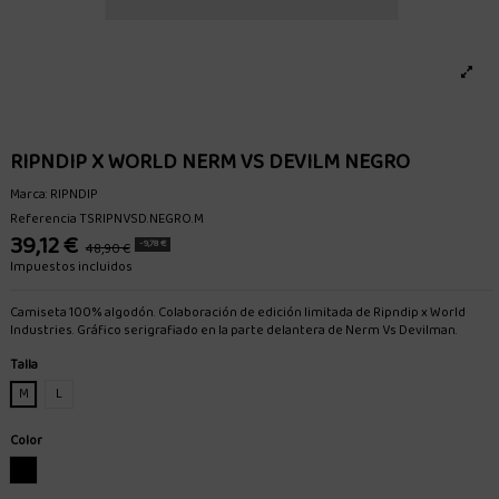
RIPNDIP X WORLD NERM VS DEVILM NEGRO
Marca:
RIPNDIP
Referencia
TSRIPNVSD.NEGRO.M
39,12 €
-9,78 €
48,90 €
Impuestos incluidos
Camiseta 100% algodón. Colaboración de edición limitada de Ripndip x World
Industries. Gráfico serigrafiado en la parte delantera de Nerm Vs Devilman.
Talla
M
L
Color
NEGRO