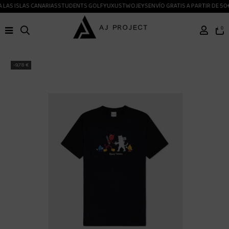
LAS ISLAS CANARIAS
STUDENTS GOLF
YUXUS
TWOJEYS
ENVÍO GRATIS A PARTIR DE 50€
0
-9,78 €