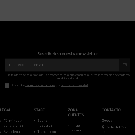
Suscríbete a nuestra newsletter
Puedes darte de baja en cualquier momento. Para ello, consulte nuestra información de contacto
en el Aviso Legal.
Acepto los
términos y condiciones
y la
política de privacidad
LEGAL
STAFF
ZONA
CONTACTO
CLIENTES
Términos y
Sobre
Goods
condiciones
nosotros
Iniciar
Calle del Castillo,
sesión
Aviso legal
Trabaja con
68