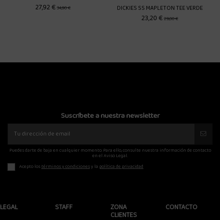
DICKIES SS MAPLETON TEE VERDE
POLAR SITTING HANDS TEE NE
23,20 €
39,92 €
29,00 €
49,90 €
Suscríbete a nuestra newsletter
Puedes darte de baja en cualquier momento. Para ello, consulte nuestra información de contacto
en el Aviso Legal.
Acepto los
términos y condiciones
y la
política de privacidad
LEGAL
STAFF
ZONA
CONTACTO
CLIENTES