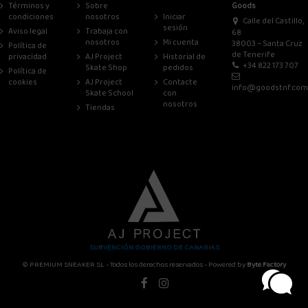
Términos y
Sobre
Goods
condiciones
nosotros
Iniciar
Calle del Castillo,
sesión
Aviso legal
Trabaja con
68
nosotros
Mi cuenta
38003 – Santa Cruz
Política de
de Tenerife
privacidad
AJ Project
Historial de
+34 822 173 707
Skate Shop
pedidos
Política de
cookies
AJ Project
Contacte
info@goodstnf.com
Skate School
con
nosotros
Tiendas
SUBVENCIÓN GOBIERNO DE CANARIAS
© PREMIUM SNEAKER SL - Todos los derechos reservados - Powered by
Byte Factory