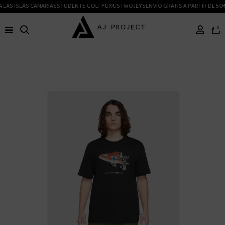
LAS ISLAS CANARIAS
STUDENTS GOLF
YUXUS
TWOJEYS
ENVÍO GRATIS A PARTIR DE 50€
0