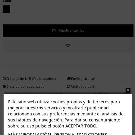
Color
NEGRO
Añadir al carrito
Entrega de 1 a 5 días laborables.
Envío gratuito*
Distribuidor autorizado
Fácil devolución
Este sitio web utiliza cookies propias y de terceros para
mejorar nuestros servicios y mostrarle publicidad
ENVÍO GRATUITO *
relacionada con sus preferencias mediante el análisis de
sus hábitos de navegación. Para dar su consentimiento
sobre su uso pulse el botón ACEPTAR TODO.
ISLAS CANARIAS
Tenerife 3.50€. Gratis a partir de 50€
MÁS INFORMACIÓN
PERSONALIZAR COOKIES