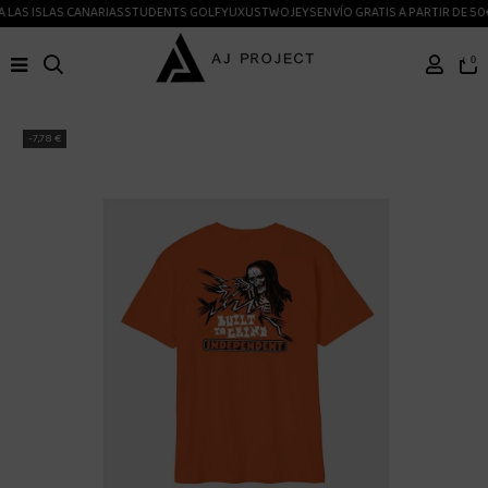
 LAS ISLAS CANARIAS
STUDENTS GOLF
YUXUS
TWOJEYS
ENVÍO GRATIS A PARTIR DE 50
0
-7,78 €