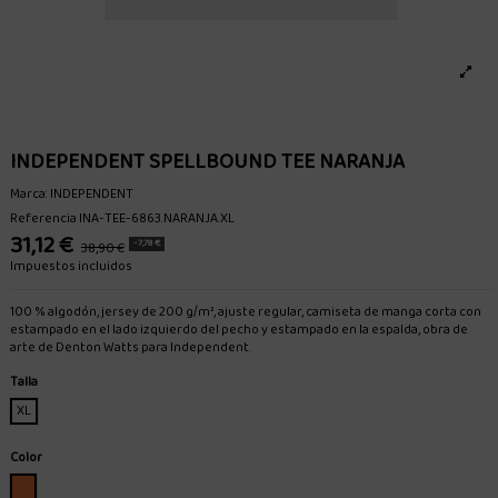
INDEPENDENT SPELLBOUND TEE NARANJA
Marca:
INDEPENDENT
Referencia
INA-TEE-6863.NARANJA.XL
31,12 €
-7,78 €
38,90 €
Impuestos incluidos
100 % algodón, jersey de 200 g/m², ajuste regular, camiseta de manga corta con
estampado en el lado izquierdo del pecho y estampado en la espalda, obra de
arte de Denton Watts para Independent.
Talla
XL
Color
NARANJA