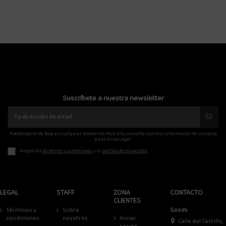
Suscríbete a nuestra newsletter
Puedes darte de baja en cualquier momento. Para ello, consulte nuestra información de contacto
en el Aviso Legal.
Acepto los
términos y condiciones
y la
política de privacidad
LEGAL
STAFF
ZONA
CONTACTO
CLIENTES
Términos y
Sobre
Goods
condiciones
nosotros
Iniciar
Calle del Castillo,