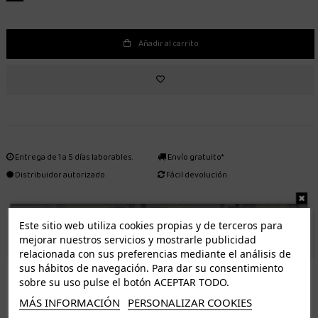
Añadir al carrito
Entrega de 1 a 5 días laborables.
Envío gratuito*
Distribuidor autorizado
Fácil devolución
Este sitio web utiliza cookies propias y de terceros para
ENVÍO GRATUITO *
mejorar nuestros servicios y mostrarle publicidad
relacionada con sus preferencias mediante el análisis de
sus hábitos de navegación. Para dar su consentimiento
ISLAS CANARIAS
sobre su uso pulse el botón ACEPTAR TODO.
Tenerife 3.50€. Gratis a partir de 50€
MÁS INFORMACIÓN
PERSONALIZAR COOKIES
Resto de islas 5€. Gratis a partir de 50€