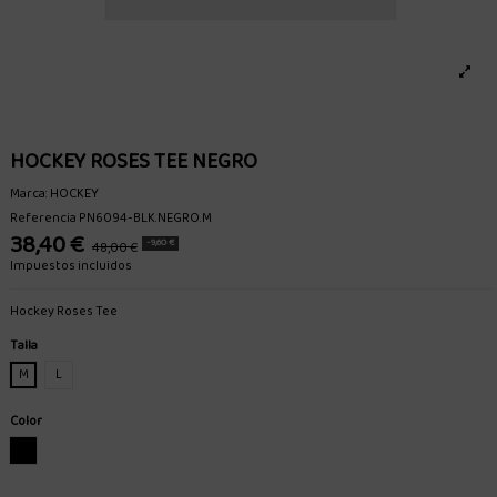
HOCKEY ROSES TEE NEGRO
Marca:
HOCKEY
Referencia
PN6094-BLK.NEGRO.M
38,40 €
-9,60 €
48,00 €
Impuestos incluidos
Hockey Roses Tee
Talla
M
L
Color
NEGRO