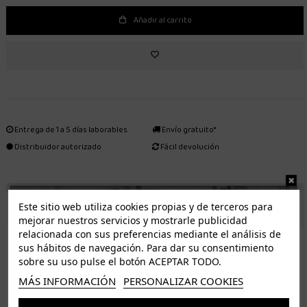
Añadir al carrito
Entrega de 1 a 5 días laborables.
Envío gratuito*
Distribuidor autorizado
Fácil devolución
ENVÍO GRATUITO *
Este sitio web utiliza cookies propias y de terceros para
mejorar nuestros servicios y mostrarle publicidad
relacionada con sus preferencias mediante el análisis de
ISLAS CANARIAS
sus hábitos de navegación. Para dar su consentimiento
Tenerife 3.50€. Gratis a partir de 50€
sobre su uso pulse el botón ACEPTAR TODO.
Resto de islas 5€. Gratis a partir de 50€
MÁS INFORMACIÓN
PERSONALIZAR COOKIES
Entrega de 1 a 5 días laborables. Los pedidos realizados a partir de las 12.00h serán enviados el
dia siguiente (laborable)