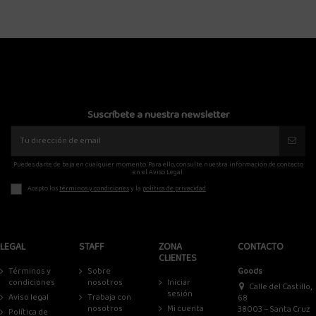
Suscríbete a nuestra newsletter
Puedes darte de baja en cualquier momento. Para ello, consulte nuestra información de contacto
en el Aviso Legal.
Acepto los
términos y condiciones
y la
política de privacidad
LEGAL
STAFF
ZONA
CONTACTO
CLIENTES
Términos y
Sobre
Goods
condiciones
nosotros
Iniciar
Calle del Castillo,
sesión
Aviso legal
Trabaja con
68
nosotros
Mi cuenta
38003 – Santa Cruz
Política de