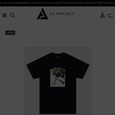
 LAS ISLAS CANARIAS
STUDENTS GOLF
YUXUS
TWOJEYS
ENVÍO GRATIS A PARTIR DE 50
0
-9,60 €