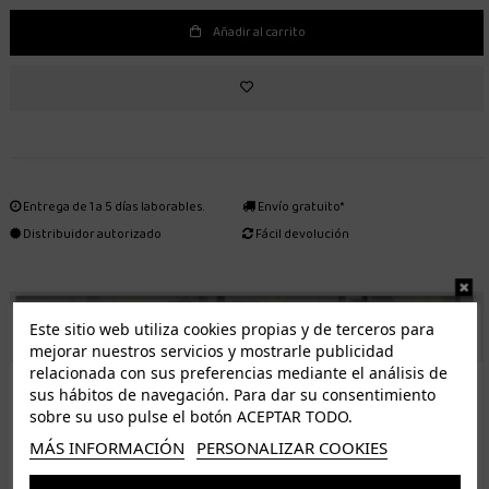
Añadir al carrito
Entrega de 1 a 5 días laborables.
Envío gratuito*
Distribuidor autorizado
Fácil devolución
ENVÍO GRATUITO *
Este sitio web utiliza cookies propias y de terceros para
mejorar nuestros servicios y mostrarle publicidad
relacionada con sus preferencias mediante el análisis de
ISLAS CANARIAS
sus hábitos de navegación. Para dar su consentimiento
Tenerife 3.50€. Gratis a partir de 50€
sobre su uso pulse el botón ACEPTAR TODO.
Resto de islas 5€. Gratis a partir de 50€
MÁS INFORMACIÓN
PERSONALIZAR COOKIES
Entrega de 1 a 5 días laborables. Los pedidos realizados a partir de las 12.00h serán enviados el
dia siguiente (laborable)