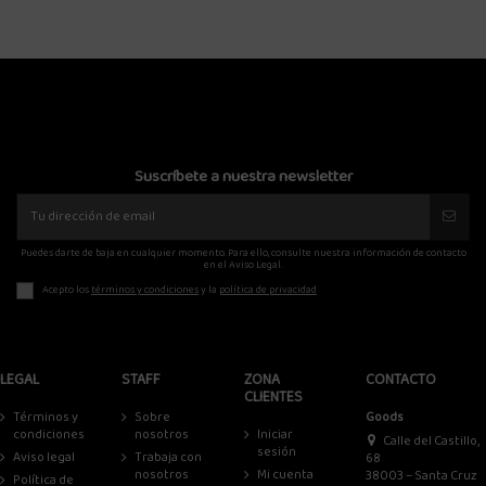
Suscríbete a nuestra newsletter
Puedes darte de baja en cualquier momento. Para ello, consulte nuestra información de contacto
en el Aviso Legal.
Acepto los
términos y condiciones
y la
política de privacidad
LEGAL
STAFF
ZONA
CONTACTO
CLIENTES
Términos y
Sobre
Goods
condiciones
nosotros
Iniciar
Calle del Castillo,
sesión
Aviso legal
Trabaja con
68
nosotros
Mi cuenta
38003 – Santa Cruz
Política de