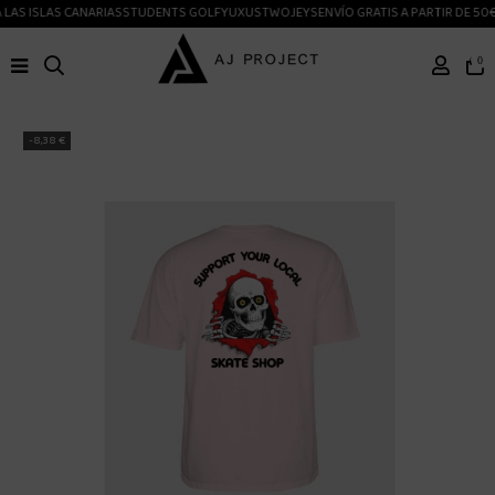
LAS ISLAS CANARIAS
STUDENTS GOLF
YUXUS
TWOJEYS
ENVÍO GRATIS A PARTIR DE 50€
0
-8,38 €