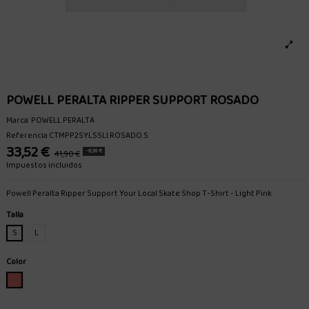
POWELL PERALTA RIPPER SUPPORT ROSADO
Marca:
POWELL PERALTA
Referencia
CTMPP2SYLSSLI.ROSADO.S
33,52 €
-8,38 €
41,90 €
Impuestos incluidos
Powell Peralta Ripper Support Your Local Skate Shop T-Shirt - Light Pink
Talla
S
L
Color
ROSADO