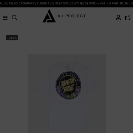
 LAS ISLAS CANARIAS
STUDENTS GOLF
YUXUS
TWOJEYS
ENVÍO GRATIS A PARTIR DE 50
0
-7,58 €