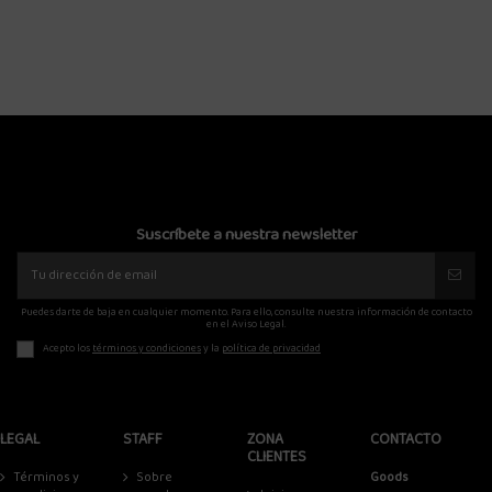
36,72 €
45,90 €
Suscríbete a nuestra newsletter
Puedes darte de baja en cualquier momento. Para ello, consulte nuestra información de contacto
en el Aviso Legal.
Acepto los
términos y condiciones
y la
política de privacidad
LEGAL
STAFF
ZONA
CONTACTO
CLIENTES
Términos y
Sobre
Goods