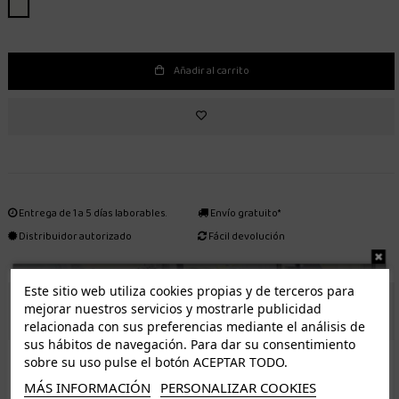
BLANCO
Añadir al carrito
Entrega de 1 a 5 días laborables.
Envío gratuito*
Distribuidor autorizado
Fácil devolución
Este sitio web utiliza cookies propias y de terceros para
ENVÍO GRATUITO *
mejorar nuestros servicios y mostrarle publicidad
relacionada con sus preferencias mediante el análisis de
sus hábitos de navegación. Para dar su consentimiento
ISLAS CANARIAS
sobre su uso pulse el botón ACEPTAR TODO.
Tenerife 3.50€. Gratis a partir de 50€
MÁS INFORMACIÓN
PERSONALIZAR COOKIES