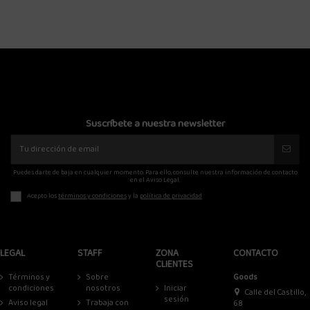
Suscríbete a nuestra newsletter
Puedes darte de baja en cualquier momento. Para ello, consulte nuestra información de contacto
en el Aviso Legal.
Acepto los
términos y condiciones
y la
política de privacidad
LEGAL
STAFF
ZONA
CONTACTO
CLIENTES
Términos y
Sobre
Goods
condiciones
nosotros
Iniciar
Calle del Castillo,
sesión
Aviso legal
Trabaja con
68