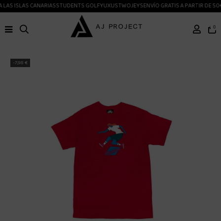
LAS ISLAS CANARIAS
STUDENTS GOLF
YUXUS
TWOJEYS
ENVÍO GRATIS A PARTIR DE 50
0
-7,98 €