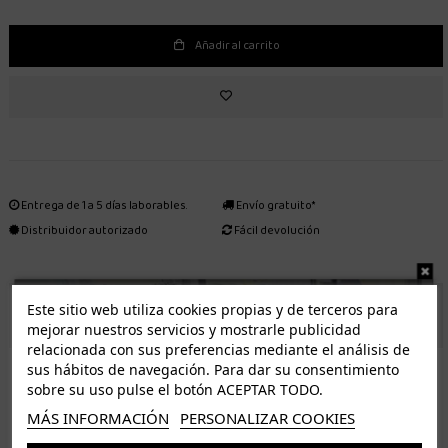
Añadir al carrito
Entrega de 1 a 5 días laborables.
Envío gratuito*
Distribuidor autorizado
Fácil devolución
Este sitio web utiliza cookies propias y de terceros para
ENVÍO GRATUITO *
mejorar nuestros servicios y mostrarle publicidad
relacionada con sus preferencias mediante el análisis de
ISLAS CANARIAS
sus hábitos de navegación. Para dar su consentimiento
Tenerife 3.50€. Gratis a partir de 50€
sobre su uso pulse el botón ACEPTAR TODO.
Resto de islas 5€. Gratis a partir de 50€
MÁS INFORMACIÓN
PERSONALIZAR COOKIES
Entrega de 1 a 5 días laborables. Los pedidos realizados a partir de las 12.00h serán enviados el