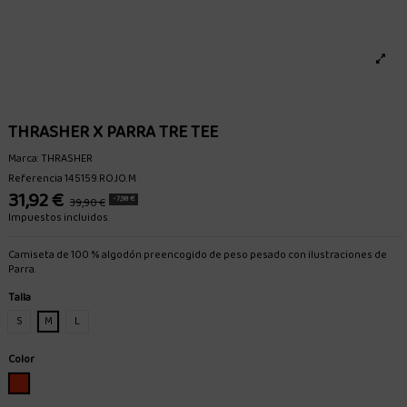
THRASHER X PARRA TRE TEE
Marca:
THRASHER
Referencia
145159.ROJO.M
31,92 €
-7,98 €
39,90 €
Impuestos incluidos
Camiseta de 100 % algodón preencogido de peso pesado con ilustraciones de
Parra.
Talla
S
M
L
Color
ROJO