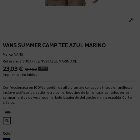
VANS SUMMER CAMP TEE AZUL MARINO
Marca:
VANS
Referencia
VN0A7PLWNVY1.AZUL MARINO.XL
23,03 €
-9,87 €
32,90 €
Impuestos incluidos
Confeccionada en 100% algodón de alto gramaje cardado e hilado en anillos, e
incluye gráficos de estilo retro con el logotipo de la marca, inspirados en los
campamentos de verano, en el lado izquierdo del pecho y en la espalda. Corte
clásico.
Talla
XL
Color