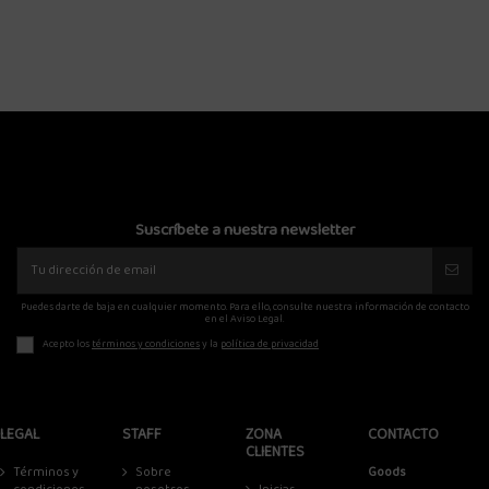
31,20 €
36,72
39,00 €
Suscríbete a nuestra newsletter
Puedes darte de baja en cualquier momento. Para ello, consulte nuestra información de contacto
en el Aviso Legal.
Acepto los
términos y condiciones
y la
política de privacidad
LEGAL
STAFF
ZONA
CONTACTO
CLIENTES
Términos y
Sobre
Goods