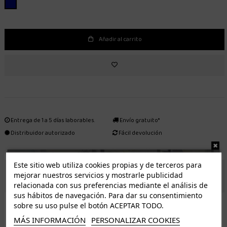
AZUL MARINO
Añadir al carrito
Entrega de 1 a 5 días laborables.
Envío gratuito*
Distribuidor autorizado
Fácil devolución
Este sitio web utiliza cookies propias y de terceros para
ENVÍO GRATUITO *
mejorar nuestros servicios y mostrarle publicidad
relacionada con sus preferencias mediante el análisis de
sus hábitos de navegación. Para dar su consentimiento
ISLAS CANARIAS
sobre su uso pulse el botón ACEPTAR TODO.
Tenerife 3.50€. Gratis a partir de 50€
MÁS INFORMACIÓN
PERSONALIZAR COOKIES
Resto de islas 5€. Gratis a partir de 50€