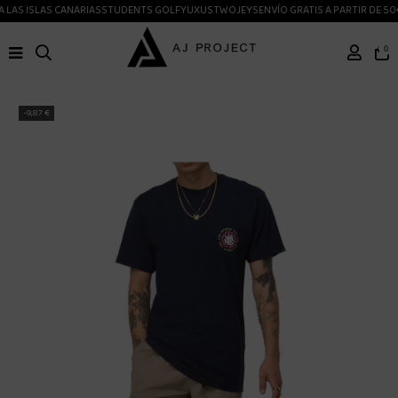
 LAS ISLAS CANARIAS
STUDENTS GOLF
YUXUS
TWOJEYS
ENVÍO GRATIS A PARTIR DE 50
0
-9,87 €