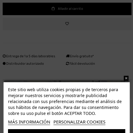
Añadir al carrito
Entrega de 1 a 5 días laborables.
Envío gratuito*
Distribuidor autorizado
Fácil devolución
ENVÍO GRATUITO *
Este sitio web utiliza cookies propias y de terceros para
mejorar nuestros servicios y mostrarle publicidad
relacionada con sus preferencias mediante el análisis de
ISLAS CANARIAS
sus hábitos de navegación. Para dar su consentimiento
Tenerife 3.50€. Gratis a partir de 50€
sobre su uso pulse el botón ACEPTAR TODO.
Resto de islas 5€. Gratis a partir de 50€
MÁS INFORMACIÓN
PERSONALIZAR COOKIES
Entrega de 1 a 5 días laborables. Los pedidos realizados a partir de las 12.00h serán enviados el
dia siguiente (laborable)