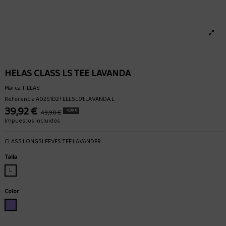
HELAS CLASS LS TEE LAVANDA
Marca:
HELAS
Referencia
A02S1D2TEELSL01.LAVANDA.L
39,92 €
-9,98 €
49,90 €
Impuestos incluidos
CLASS LONGSLEEVES TEE LAVANDER.
Talla
L
Color
LAVANDA