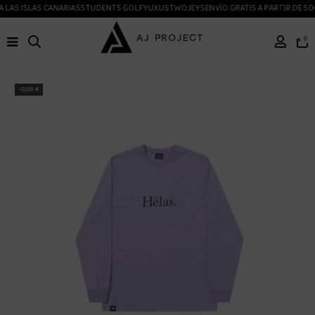
 LAS ISLAS CANARIAS
STUDENTS GOLF
YUXUS
TWOJEYS
ENVÍO GRATIS A PARTIR DE 50
0
-9,98 €