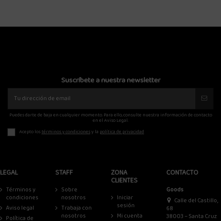
Suscríbete a nuestra newsletter
Puedes darte de baja en cualquier momento. Para ello, consulte nuestra información de contacto
en el Aviso Legal.
Acepto los
términos y condiciones
y la
política de privacidad
LEGAL
STAFF
ZONA
CONTACTO
CLIENTES
Términos y
Sobre
Goods
condiciones
nosotros
Iniciar
Calle del Castillo,
sesión
Aviso legal
Trabaja con
68
nosotros
Mi cuenta
38003 – Santa Cruz
Política de