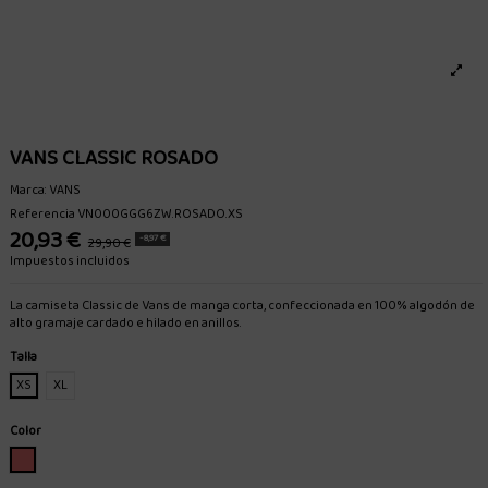
VANS CLASSIC ROSADO
Marca:
VANS
Referencia
VN000GGG6ZW.ROSADO.XS
20,93 €
-8,97 €
29,90 €
Impuestos incluidos
La camiseta Classic de Vans de manga corta, confeccionada en 100% algodón de
alto gramaje cardado e hilado en anillos.
Talla
XS
XL
Color
ROSADO