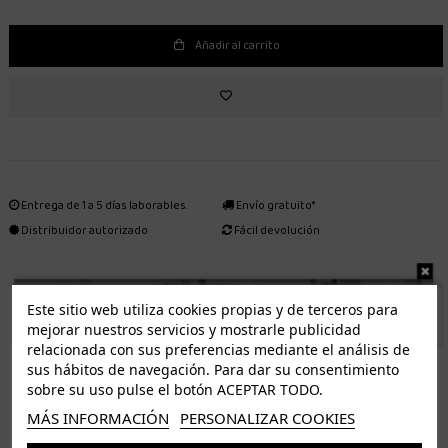
Añadir al carrito
Entrega de 1 a 5 días laborables.
Envío gratuito*
Distribuidor autorizado
Fácil devolución
Este sitio web utiliza cookies propias y de terceros para
ENVÍO GRATUITO *
mejorar nuestros servicios y mostrarle publicidad
relacionada con sus preferencias mediante el análisis de
ISLAS CANARIAS
sus hábitos de navegación. Para dar su consentimiento
Tenerife 3.50€. Gratis a partir de 50€
sobre su uso pulse el botón ACEPTAR TODO.
Resto de islas 5€. Gratis a partir de 50€
MÁS INFORMACIÓN
PERSONALIZAR COOKIES
Entrega de 1 a 5 días laborables. Los pedidos realizados a partir de las 12.00h serán enviados el