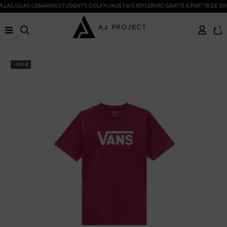
 LAS ISLAS CANARIAS
STUDENTS GOLF
YUXUS
TWOJEYS
ENVÍO GRATIS A PARTIR DE 50
0
-8,97 €