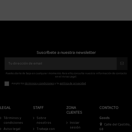
Suscríbete a nuestra newsletter
Puedes darte de baja en cualquier momento. Para ello, consulte nuestra información de contacto
en el Aviso Legal.
Acepto los
términos y condiciones
y la
política de privacidad
LEGAL
STAFF
ZONA
CONTACTO
CLIENTES
Términos y
Sobre
Goods
condiciones
nosotros
Iniciar
Calle del Castillo,
sesión
Aviso legal
Trabaja con
68