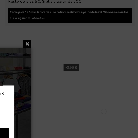
Resto de islas 5€. Gratis a partir de 50€
Entrega de 1 a 5 días laborables. Los pedidos realizados a partir de las 12.00h serán enviados
el dia siguiente (laborable)
-8,38 €
ros