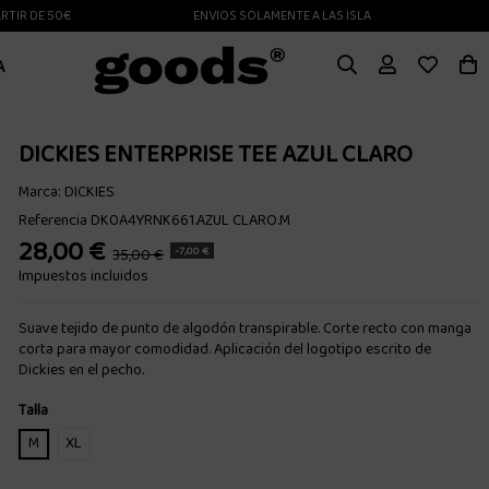
 DE 50€
ENVIOS SOLAMENTE A LAS ISLAS CANARIAS
A
DICKIES ENTERPRISE TEE AZUL CLARO
Marca:
DICKIES
Referencia
DK0A4YRNK661.AZUL CLARO.M
28,00 €
-7,00 €
35,00 €
Impuestos incluidos
Suave tejido de punto de algodón transpirable. Corte recto con manga
corta para mayor comodidad. Aplicación del logotipo escrito de
Dickies en el pecho.
Talla
M
XL