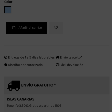
Color
AZUL CLARO
Añadir al carrito
Entrega de 1 a 5 días laborables.
Envío gratuito*
Distribuidor autorizado
Fácil devolución
ENVÍO GRATUITO *
ISLAS CANARIAS
Tenerife 3.50€. Gratis a partir de 50€