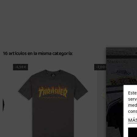
16 artículos en la misma categoría:
-8,38 €
-9,00 €
Este
serv
medi
cons
MÁS