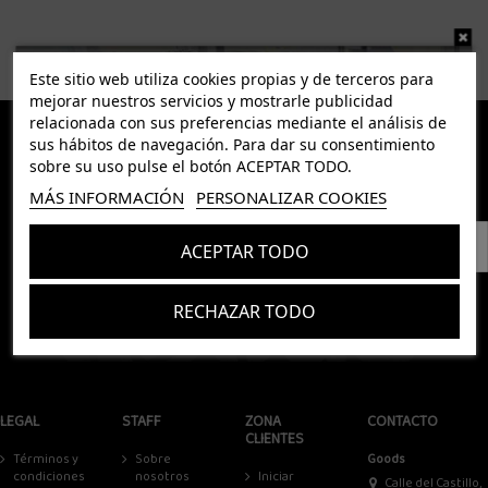
Este sitio web utiliza cookies propias y de terceros para
mejorar nuestros servicios y mostrarle publicidad
relacionada con sus preferencias mediante el análisis de
sus hábitos de navegación. Para dar su consentimiento
sobre su uso pulse el botón ACEPTAR TODO.
MÁS INFORMACIÓN
PERSONALIZAR COOKIES
Suscríbete a nuestra newsletter
ACEPTAR TODO
Puedes darte de baja en cualquier momento. Para ello, consulte nuestra información de contacto
en el Aviso Legal.
RECHAZAR TODO
Suscríbete
Acepto los
términos y condiciones
y la
política de privacidad
Acepto los
términos y condiciones
y la
política de privacidad
LEGAL
STAFF
ZONA
CONTACTO
CLIENTES
Términos y
Sobre
Goods
condiciones
nosotros
Iniciar
Calle del Castillo,