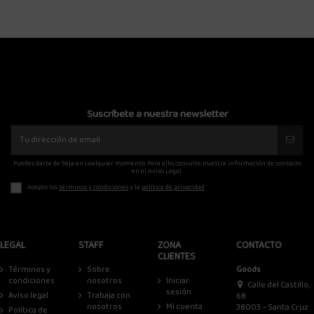
Suscríbete a nuestra newsletter
Puedes darte de baja en cualquier momento. Para ello, consulte nuestra información de contacto
en el Aviso Legal.
Acepto los
términos y condiciones
y la
política de privacidad
LEGAL
STAFF
ZONA
CONTACTO
CLIENTES
Términos y
Sobre
Goods
condiciones
nosotros
Iniciar
Calle del Castillo,
sesión
Aviso legal
Trabaja con
68
nosotros
Mi cuenta
38003 – Santa Cruz
Política de