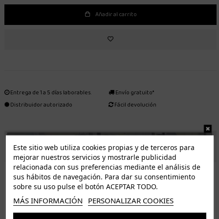
Añadir al carrito
Entrega de 1 a 5 días laborables.
Envío gratuito*
Distribuidor autorizado
Fácil devolución
ENVÍO GRATUITO *
Este sitio web utiliza cookies propias y de terceros para
mejorar nuestros servicios y mostrarle publicidad
relacionada con sus preferencias mediante el análisis de
ISLAS CANARIAS
sus hábitos de navegación. Para dar su consentimiento
Tenerife 3.50€. Gratis a partir de 50€
sobre su uso pulse el botón ACEPTAR TODO.
Resto de islas 5€. Gratis a partir de 50€
MÁS INFORMACIÓN
PERSONALIZAR COOKIES
Entrega de 1 a 5 días laborables. Los pedidos realizados a partir de las 12.00h serán enviados el
dia siguiente (laborable)