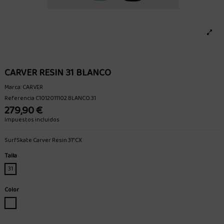
CARVER RESIN 31 BLANCO
Marca:
CARVER
Referencia
C1012011102.BLANCO.31
279,90 €
Impuestos incluidos
SurfSkate Carver Resin 31" CX
Talla
31
Color
BLANCO