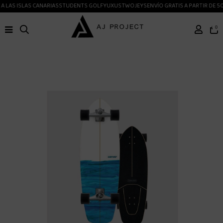
 LAS ISLAS CANARIAS
STUDENTS GOLF
YUXUS
TWOJEYS
ENVÍO GRATIS A PARTIR DE 50
0