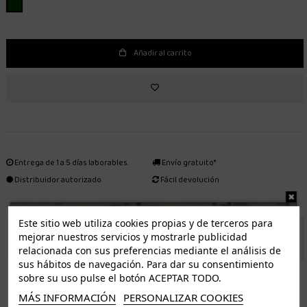
VERDE
Añadir al carrito
Entrega de 1 a 5 días laborables.
Envío gratuito*
Distribuidor autorizado
Fácil devolución
Este sitio web utiliza cookies propias y de terceros para
ENVÍO GRATUITO *
mejorar nuestros servicios y mostrarle publicidad
relacionada con sus preferencias mediante el análisis de
sus hábitos de navegación. Para dar su consentimiento
ISLAS CANARIAS
sobre su uso pulse el botón ACEPTAR TODO.
Tenerife 3.50€. Gratis a partir de 50€
MÁS INFORMACIÓN
PERSONALIZAR COOKIES
Resto de islas 5€. Gratis a partir de 50€