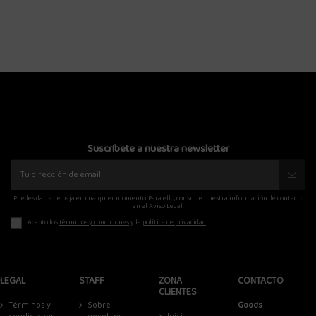
AMARILL
55,92 €
69,90 €
90,32 €
112,
Suscríbete a nuestra newsletter
Puedes darte de baja en cualquier momento. Para ello, consulte nuestra información de contacto
en el Aviso Legal.
Acepto los
términos y condiciones
y la
política de privacidad
LEGAL
STAFF
ZONA
CONTACTO
CLIENTES
Términos y
Sobre
Goods