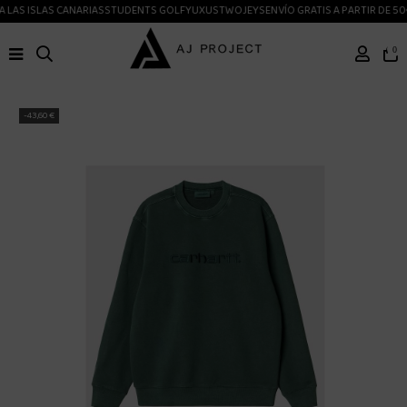
 LAS ISLAS CANARIAS
STUDENTS GOLF
YUXUS
TWOJEYS
ENVÍO GRATIS A PARTIR DE 50
0
-43,60 €