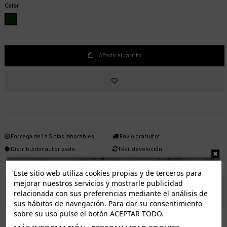
Color
VERDE
Añadir al carrito
Entrega de 1 a 5 días laborables.
Envío gratuito*
Distribuidor autorizado
Fácil devolución
Este sitio web utiliza cookies propias y de terceros para
mejorar nuestros servicios y mostrarle publicidad
ENVÍO GRATUITO *
relacionada con sus preferencias mediante el análisis de
sus hábitos de navegación. Para dar su consentimiento
sobre su uso pulse el botón ACEPTAR TODO.
ISLAS CANARIAS