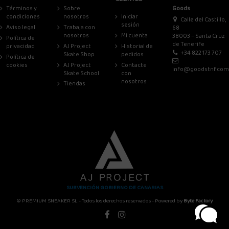
Términos y
Sobre
Goods
condiciones
nosotros
Iniciar
Calle del Castillo,
sesión
Aviso legal
Trabaja con
68
nosotros
Mi cuenta
38003 – Santa Cruz
Política de
de Tenerife
privacidad
AJ Project
Historial de
+34 822 173 707
Skate Shop
pedidos
Política de
cookies
AJ Project
Contacte
info@goodstnf.com
Skate School
con
nosotros
Tiendas
SUBVENCIÓN GOBIERNO DE CANARIAS
© PREMIUM SNEAKER SL - Todos los derechos reservados - Powered by
Byte Factory