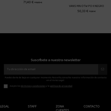
VANS MN OTW PO II NEGRO
DICKIES MILLERSBURG SWEAT N
50,33 €
52,00 €
71,90 €
65,00 €
Suscríbete a nuestra newsletter
Puedes darte de baja en cualquier momento. Para ello, consulte nuestra información de contacto
en el Aviso Legal.
Acepto los
términos y condiciones
y la
política de privacidad
LEGAL
STAFF
ZONA
CONTACTO
CLIENTES