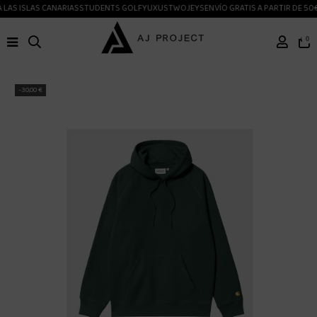
LAS ISLAS CANARIAS
STUDENTS GOLF
YUXUS
TWOJEYS
ENVÍO GRATIS A PARTIR DE 50€
0
-30,00 €