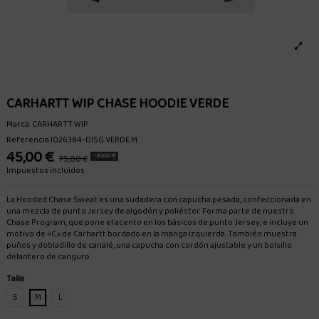
CARHARTT WIP CHASE HOODIE VERDE
Marca:
CARHARTT WIP
Referencia
I026384-DISG.VERDE.M
45,00 €
-30,00 €
75,00 €
Impuestos incluidos
La Hooded Chase Sweat es una sudadera con capucha pesada, confeccionada en
una mezcla de punto Jersey de algodón y poliéster. Forma parte de nuestro
Chase Program, que pone el acento en los básicos de punto Jersey, e incluye un
motivo de «C» de Carhartt bordado en la manga izquierda. También muestra
puños y dobladillo de canalé, una capucha con cordón ajustable y un bolsillo
delantero de canguro.
Talla
S
M
L