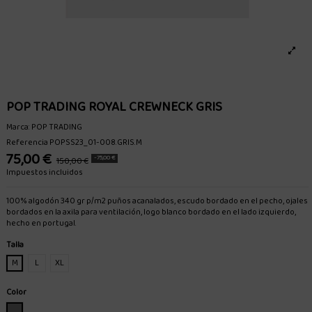
POP TRADING ROYAL CREWNECK GRIS
Marca:
POP TRADING
Referencia
POPSS23_01-008.GRIS.M
75,00 €
-75,00 €
150,00 €
Impuestos incluidos
100% algodón 340 gr p/m2 puños acanalados, escudo bordado en el pecho, ojales
bordados en la axila para ventilación, logo blanco bordado en el lado izquierdo,
hecho en portugal.
Talla
M
L
XL
Color
GRIS