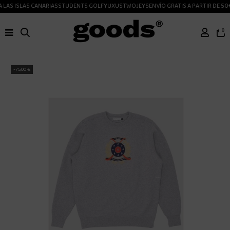
LAS ISLAS CANARIAS
STUDENTS GOLF
YUXUS
TWOJEYS
ENVÍO GRATIS A PARTIR DE 50€
0
-75,00 €