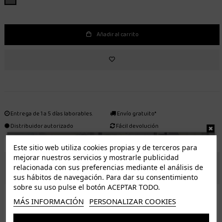
Añadir al carrito
Entrega de 1 a 5 días laborables.
Envío gratuito*
Distribuidor autorizado
Fácil devolución
Este sitio web utiliza cookies propias y de terceros para
mejorar nuestros servicios y mostrarle publicidad
ENVÍO GRATUITO *
relacionada con sus preferencias mediante el análisis de
sus hábitos de navegación. Para dar su consentimiento
sobre su uso pulse el botón ACEPTAR TODO.
ISLAS CANARIAS
MÁS INFORMACIÓN
PERSONALIZAR COOKIES
Tenerife 3.50€. Gratis a partir de 50€
Resto de islas 5€. Gratis a partir de 50€