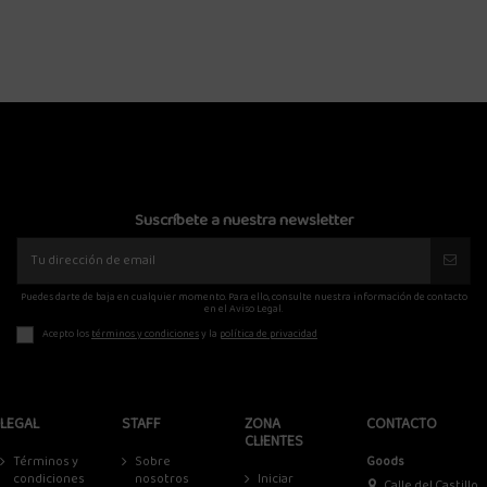
85,00 €
49,
Suscríbete a nuestra newsletter
Puedes darte de baja en cualquier momento. Para ello, consulte nuestra información de contacto
en el Aviso Legal.
Acepto los
términos y condiciones
y la
política de privacidad
LEGAL
STAFF
ZONA
CONTACTO
CLIENTES
Términos y
Sobre
Goods
condiciones
nosotros
Iniciar
Calle del Castillo,