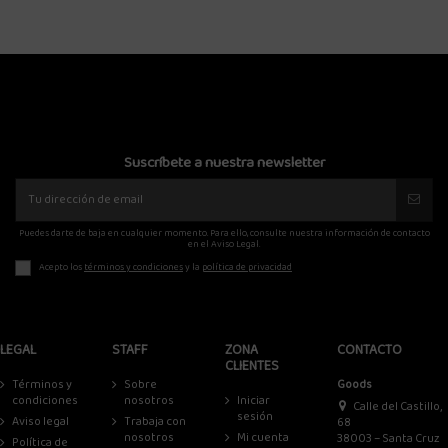
Suscríbete a nuestra newsletter
Puedes darte de baja en cualquier momento. Para ello, consulte nuestra información de contacto
en el Aviso Legal.
Acepto los
términos y condiciones
y la
política de privacidad
LEGAL
STAFF
ZONA
CONTACTO
CLIENTES
Términos y
Sobre
Goods
condiciones
nosotros
Iniciar
Calle del Castillo,
sesión
Aviso legal
Trabaja con
68
nosotros
Mi cuenta
38003 – Santa Cruz
Política de