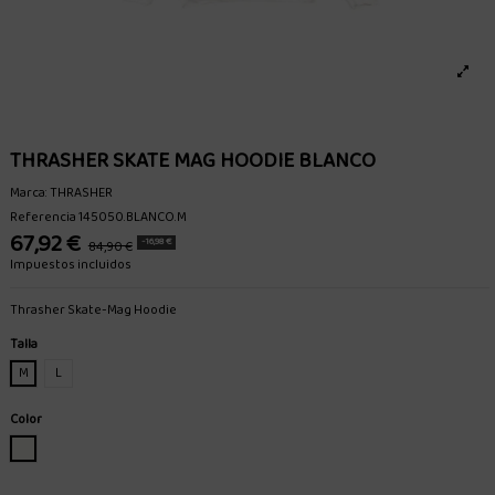
THRASHER SKATE MAG HOODIE BLANCO
Marca:
THRASHER
Referencia
145050.BLANCO.M
67,92 €
-16,98 €
84,90 €
Impuestos incluidos
Thrasher Skate-Mag Hoodie
Talla
M
L
Color
BLANCO