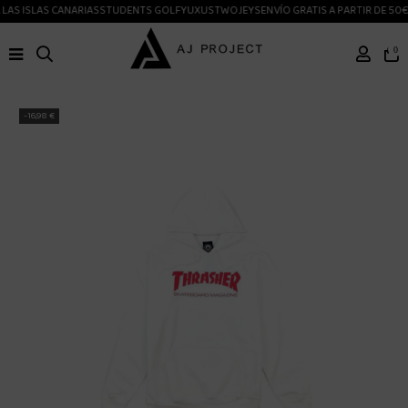
LAS ISLAS CANARIAS
STUDENTS GOLF
YUXUS
TWOJEYS
ENVÍO GRATIS A PARTIR DE 50€
0
-16,98 €