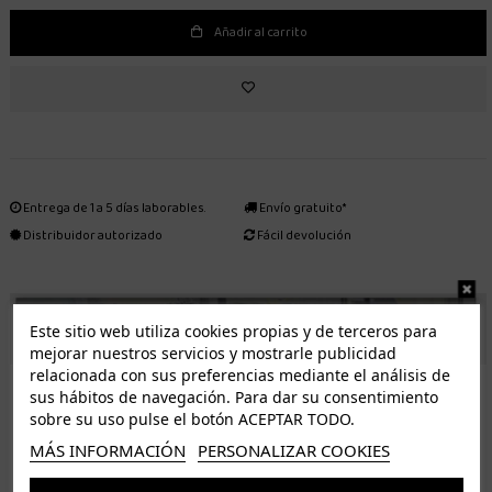
Añadir al carrito
Entrega de 1 a 5 días laborables.
Envío gratuito*
Distribuidor autorizado
Fácil devolución
ENVÍO GRATUITO *
Este sitio web utiliza cookies propias y de terceros para
mejorar nuestros servicios y mostrarle publicidad
relacionada con sus preferencias mediante el análisis de
ISLAS CANARIAS
sus hábitos de navegación. Para dar su consentimiento
Tenerife 3.50€. Gratis a partir de 50€
sobre su uso pulse el botón ACEPTAR TODO.
Resto de islas 5€. Gratis a partir de 50€
MÁS INFORMACIÓN
PERSONALIZAR COOKIES
Entrega de 1 a 5 días laborables. Los pedidos realizados a partir de las 12.00h serán enviados el
dia siguiente (laborable)