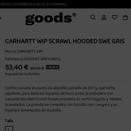
IOS SOLAMENTE A LAS ISLAS CANARIAS
STUDENTS GOLF
A
CARHARTT WIP SCRAWL HOODED SWE GRIS
Marca:
CARHARTT WIP
Referencia
I030942-GREY.GRIS.L
53,40 €
-35,60 €
89,00 €
Impuestos incluidos
Confeccionada en punto de algodón pesado de 357 g, que se ha
cepillado para darle un aspecto de forro polar, la sudadera con
capucha Hooded Scrawl Sweat presenta un corte holgado y ribetes
acanalados. La prenda se completa con bolsillo tipo canguro y un
logotipo estampado en el pecho.
Talla
L