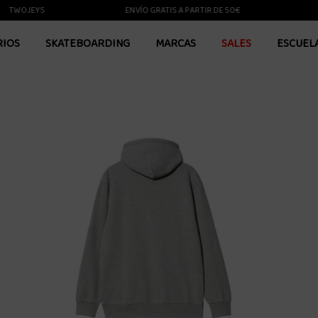
WOJEYS
ENVÍO GRATIS A PARTIR DE 50€
ENV
RIOS
SKATEBOARDING
MARCAS
SALES
ESCUEL