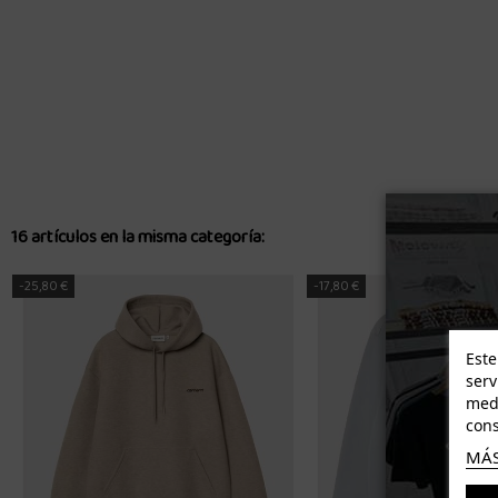
16 artículos en la misma categoría:
-25,80 €
-17,80 €
Este
serv
medi
cons
MÁS