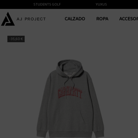
STUDENTS GOLF
YUXUS
T
CALZADO
ROPA
ACCESO
-35,60 €