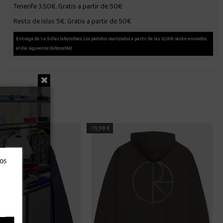
Tenerife 3.50€. Gratis a partir de 50€
Resto de islas 5€. Gratis a partir de 50€
Entrega de 1 a 5 días laborables. Los pedidos realizados a partir de las 12.00h serán enviados
el dia siguiente (laborable)
-19,98 €
ros