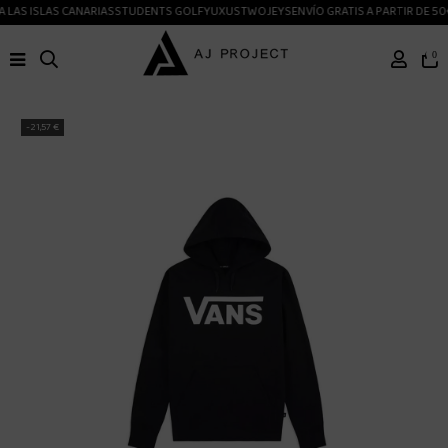
 LAS ISLAS CANARIAS
STUDENTS GOLF
YUXUS
TWOJEYS
ENVÍO GRATIS A PARTIR DE 50
0
-21,57 €