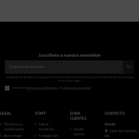
Suscríbete a nuestra newsletter
Puedes darte de baja en cualquier momento. Para ello, consulte nuestra información de contacto
en el Aviso Legal.
Acepto los
términos y condiciones
y la
política de privacidad
LEGAL
STAFF
ZONA
CONTACTO
CLIENTES
Términos y
Sobre
Goods
condiciones
nosotros
Iniciar
Calle del Castillo,
sesión
Aviso legal
Trabaja con
68