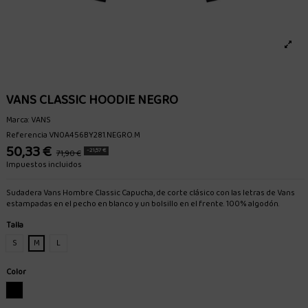
VANS CLASSIC HOODIE NEGRO
Marca:
VANS
Referencia
VN0A456BY281.NEGRO.M
50,33 €
-21,57 €
71,90 €
Impuestos incluidos
Sudadera Vans Hombre Classic Capucha, de corte clásico con las letras de Vans
estampadas en el pecho en blanco y un bolsillo en el frente. 100% algodón.
Talla
S
M
L
Color
NEGRO