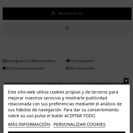
Añadir al carrito
Entrega de 1 a 5 días laborables.
Envío gratuito*
Distribuidor autorizado
Fácil devolución
Este sitio web utiliza cookies propias y de terceros para
ENVÍO GRATUITO *
mejorar nuestros servicios y mostrarle publicidad
relacionada con sus preferencias mediante el análisis de
ISLAS CANARIAS
sus hábitos de navegación. Para dar su consentimiento
Tenerife 3.50€. Gratis a partir de 50€
sobre su uso pulse el botón ACEPTAR TODO.
Resto de islas 5€. Gratis a partir de 50€
MÁS INFORMACIÓN
PERSONALIZAR COOKIES
Entrega de 1 a 5 días laborables. Los pedidos realizados a partir de las 12.00h serán enviados el