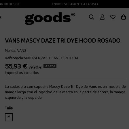
 DE 50€
ENVIOS SOLAMENTE A LAS ISLAS CANARIAS
A
VANS MASCY DAZE TRI DYE HOOD ROSADO
Marca:
VANS
Referencia
VN0A5LKVV1C.BLANCO ROTO.M
55,93 €
-23,97 €
79,90 €
Impuestos incluidos
La sudadera con capucha Mascy Daze Tri-Dye de Vans es un modelo de
manga larga con el logotipo de la marca en la parte delantera, la manga
izquierda y la espalda.
Talla
M