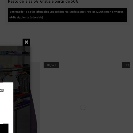
Resto de islas 5€. Gratis a partir de 50€
Entrega de 1 a 5 días laborables. Los pedidos realizados a partir de las 12.00h serán enviados
el dia siguiente (laborable)
-63,60 €
ros