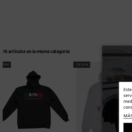
16 artículos en la misma categoría:
-18,57 €
-19,80 €
Este
serv
medi
cons
MÁS