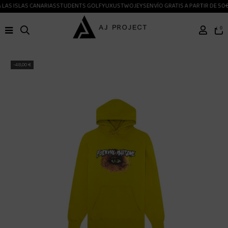
LAS ISLAS CANARIAS
STUDENTS GOLF
YUXUS
TWOJEYS
ENVÍO GRATIS A PARTIR DE 50€
0
-48,00 €