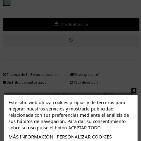
PISTACHO
Añadir al carrito
Entrega de 1 a 5 días laborables.
Envío gratuito*
Distribuidor autorizado
Fácil devolución
Este sitio web utiliza cookies propias y de terceros para
ENVÍO GRATUITO *
mejorar nuestros servicios y mostrarle publicidad
relacionada con sus preferencias mediante el análisis de
sus hábitos de navegación. Para dar su consentimiento
ISLAS CANARIAS
sobre su uso pulse el botón ACEPTAR TODO.
Tenerife 3.50€. Gratis a partir de 50€
MÁS INFORMACIÓN
PERSONALIZAR COOKIES
Resto de islas 5€. Gratis a partir de 50€