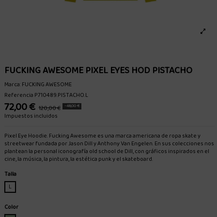
FUCKING AWESOME PIXEL EYES HOD PISTACHO
Marca:
FUCKING AWESOME
Referencia
P710489.PISTACHO.L
72,00 €
-48,00 €
120,00 €
Impuestos incluidos
Pixel Eye Hoodie. Fucking Awesome es una marca americana de ropa skate y
streetwear fundada por Jason Dill y Anthony Van Engelen. En sus colecciones nos
plantean la personal iconografía old school de Dill, con gráficos inspirados en el
cine, la música, la pintura, la estética punk y el skateboard.
Talla
L
Color