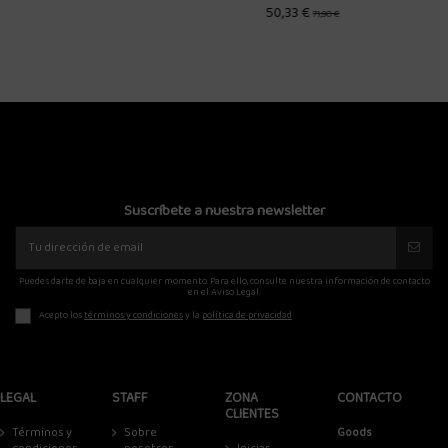
MARRON
50,33 €
71,90 €
79,20 €
99,00 €
Suscríbete a nuestra newsletter
Puedes darte de baja en cualquier momento. Para ello, consulte nuestra información de contacto
en el Aviso Legal.
Acepto los
términos y condiciones
y la
política de privacidad
LEGAL
STAFF
ZONA
CONTACTO
CLIENTES
Términos y
Sobre
Goods