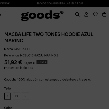
50€
ENVIOS SOLAMENTE A LAS ISLAS CANARIAS
A
MACBA LIFE TWO TONES HOODIE AZUL
MARINO
Marca:
MACBA LIFE
Referencia
MCBL016N.AZUL MARINO.S
51,92 €
-12,98 €
64,90 €
Impuestos incluidos
Capucha 100% algodón con estampado delantero y trasero.
Talla
S
M
L
Color