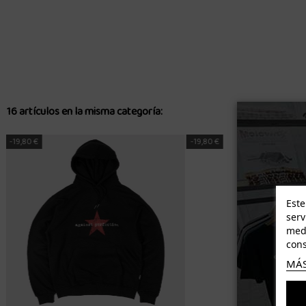
16 artículos en la misma categoría:
-19,80 €
-35,60 €
Este
serv
medi
cons
MÁS