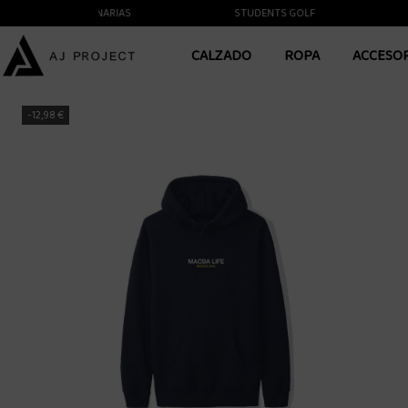
A LAS ISLAS CANARIAS
STUDENTS GOLF
YU
CALZADO
ROPA
ACCESO
-12,98 €