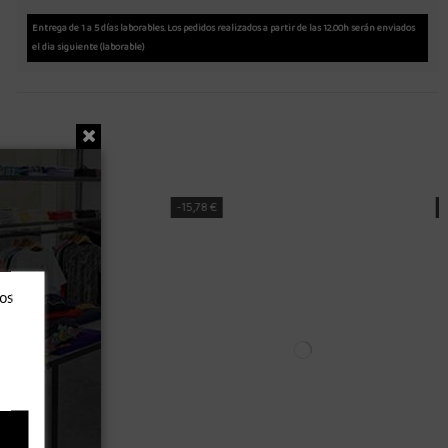
Entrega de 1 a 5 días laborables. Los pedidos realizados a partir de las 12.00h serán enviados
el dia siguiente (laborable)
-19,78 €
ros