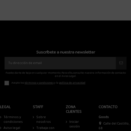
Suscríbete a nuestra newsletter
Puedes darte de baja en cualquier momento. Para ello, consulte nuestra información de contacto
en el Aviso Legal.
Acepto los
términos y condiciones
y la
política de privacidad
LEGAL
STAFF
ZONA
CONTACTO
CLIENTES
Términos y
Sobre
Goods
condiciones
nosotros
Iniciar
Calle del Castillo,
sesión
Aviso legal
Trabaja con
68