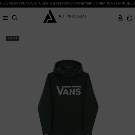
 LAS ISLAS CANARIAS
STUDENTS GOLF
YUXUS
TWOJEYS
ENVÍO GRATIS A PARTIR DE 50
0
-19,47 €