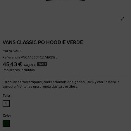
VANS CLASSIC PO HOODIE VERDE
Marca:
VANS
Referencia
VN0A456B4CL1.VERDE.L
45,43 €
-19,47 €
64,90 €
Impuestos incluidos
Esta sudadera atemporal, confeccionada en algodón 100% y con un bolsillo
canguro frontal, es una prenda clásica y estilosa.
Talla
L
Color
VERDE