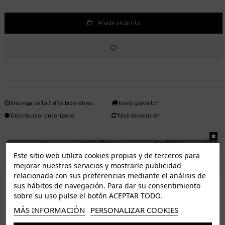
Añadir al carrito
Entrega de 1 a 5 días laborables.
Envío gratuito*
Distribuidor autorizado
Fácil devolución
Este sitio web utiliza cookies propias y de terceros para
ENVÍO GRATUITO *
mejorar nuestros servicios y mostrarle publicidad
relacionada con sus preferencias mediante el análisis de
ISLAS CANARIAS
sus hábitos de navegación. Para dar su consentimiento
Tenerife 3.50€. Gratis a partir de 50€
sobre su uso pulse el botón ACEPTAR TODO.
Resto de islas 5€. Gratis a partir de 50€
MÁS INFORMACIÓN
PERSONALIZAR COOKIES
Entrega de 1 a 5 días laborables. Los pedidos realizados a partir de las 12.00h serán enviados el