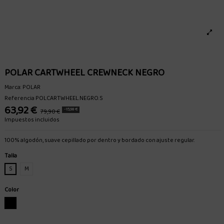
POLAR CARTWHEEL CREWNECK NEGRO
Marca:
POLAR
Referencia
POLCARTWHEEL.NEGRO.S
63,92 €
-15,98 €
79,90 €
Impuestos incluidos
100% algodón, suave cepillado por dentro y bordado con ajuste regular.
Talla
S
M
Color
NEGRO