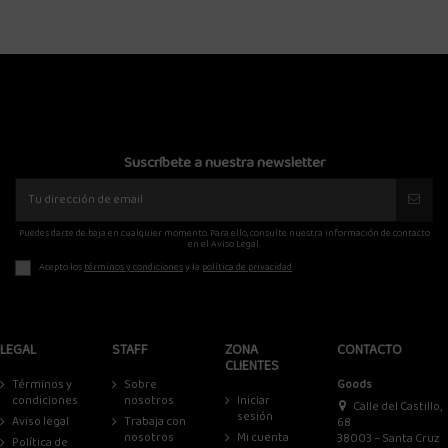
Suscríbete a nuestra newsletter
Puedes darte de baja en cualquier momento. Para ello, consulte nuestra información de contacto
en el Aviso Legal.
Acepto los
términos y condiciones
y la
política de privacidad
LEGAL
STAFF
ZONA
CONTACTO
CLIENTES
Términos y
Sobre
Goods
condiciones
nosotros
Iniciar
Calle del Castillo,
sesión
Aviso legal
Trabaja con
68
nosotros
Mi cuenta
38003 – Santa Cruz
Política de