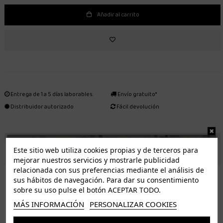
Añadir al carrito
Entrega de 1 a 5 días laborables.
Envío gratuito*
Distribuidor autorizado
Fácil devolución
ENVÍO GRATUITO *
Este sitio web utiliza cookies propias y de terceros para
mejorar nuestros servicios y mostrarle publicidad
relacionada con sus preferencias mediante el análisis de
ISLAS CANARIAS
sus hábitos de navegación. Para dar su consentimiento
Tenerife 3.50€. Gratis a partir de 50€
sobre su uso pulse el botón ACEPTAR TODO.
Resto de islas 5€. Gratis a partir de 50€
MÁS INFORMACIÓN
PERSONALIZAR COOKIES
Entrega de 1 a 5 días laborables. Los pedidos realizados a partir de las 12.00h serán enviados el
dia siguiente (laborable)