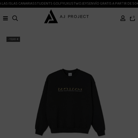
LAS ISLAS CANARIAS
STUDENTS GOLF
YUXUS
TWOJEYS
ENVÍO GRATIS A PARTIR DE 50€
0
-15,98 €