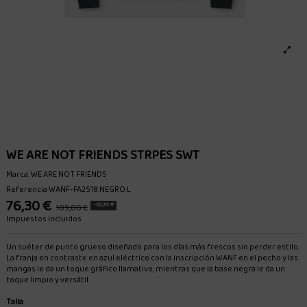
WE ARE NOT FRIENDS STRPES SWT
Marca:
WE ARE NOT FRIENDS
Referencia
WANF-FA2518.NEGRO.L
76,30 €
-32,70 €
109,00 €
Impuestos incluidos
Un suéter de punto grueso diseñado para los días más frescos sin perder estilo.
La franja en contraste en azul eléctrico con la inscripción WANF en el pecho y las
mangas le da un toque gráfico llamativo, mientras que la base negra le da un
toque limpio y versátil.
Talla