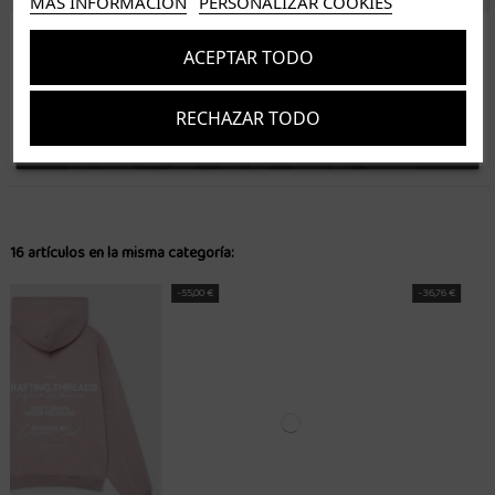
MÁS INFORMACIÓN
PERSONALIZAR COOKIES
ISLAS CANARIAS
ACEPTAR TODO
Tenerife 3.50€. Gratis a partir de 50€
Resto de islas 5€. Gratis a partir de 50€
RECHAZAR TODO
Entrega de 1 a 5 días laborables. Los pedidos realizados a partir de las 12.00h serán enviados el
Suscríbete
dia siguiente (laborable)
Acepto los
términos y condiciones
y la
política de privacidad
16 artículos en la misma categoría:
-55,00 €
-36,76 €