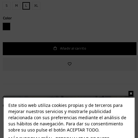
S
M
L
XL
Color
NEGRO
Añadir al carrito
Entrega de 1 a 5 días laborables.
Envío gratuito*
Este sitio web utiliza cookies propias y de terceros para
Distribuidor autorizado
Fácil devolución
mejorar nuestros servicios y mostrarle publicidad
relacionada con sus preferencias mediante el análisis de
sus hábitos de navegación. Para dar su consentimiento
sobre su uso pulse el botón ACEPTAR TODO.
ENVÍO GRATUITO *