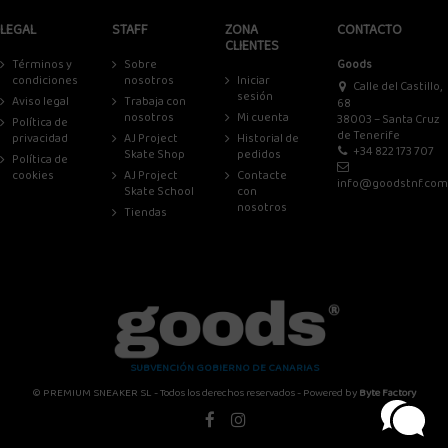
LEGAL
STAFF
ZONA
CONTACTO
CLIENTES
Términos y
Sobre
Goods
condiciones
nosotros
Iniciar
Calle del Castillo,
sesión
Aviso legal
Trabaja con
68
nosotros
Mi cuenta
38003 – Santa Cruz
Política de
de Tenerife
privacidad
AJ Project
Historial de
+34 822 173 707
Skate Shop
pedidos
Política de
cookies
AJ Project
Contacte
info@goodstnf.com
Skate School
con
nosotros
Tiendas
SUBVENCIÓN GOBIERNO DE CANARIAS
© PREMIUM SNEAKER SL - Todos los derechos reservados - Powered by
Byte Factory