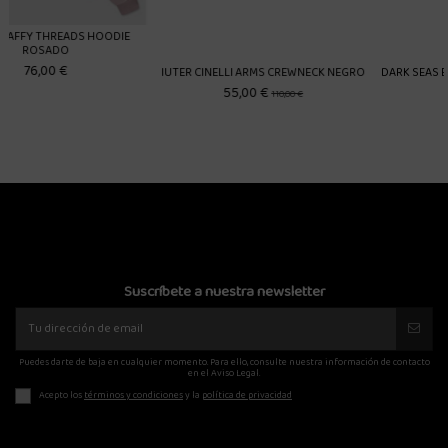
E
IUTER CINELLI ARMS CREWNECK NEGRO
DARK SEAS ELECTROMAGNETIC HOO
BEIGE
55,00 €
110,00 €
55,14 €
91,90 €
Suscríbete a nuestra newsletter
Puedes darte de baja en cualquier momento. Para ello, consulte nuestra información de contacto
en el Aviso Legal.
Acepto los
términos y condiciones
y la
política de privacidad