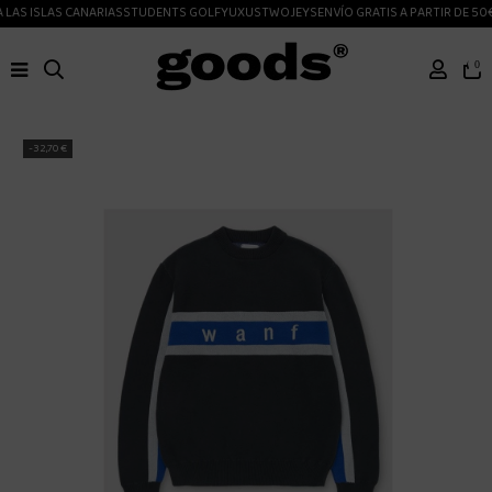
LAS ISLAS CANARIAS
STUDENTS GOLF
YUXUS
TWOJEYS
ENVÍO GRATIS A PARTIR DE 50€
0
-32,70 €