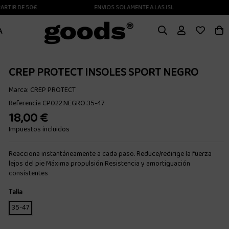
R DE 50€
ENVIOS SOLAMENTE A LAS ISLAS CANARIAS
A
CREP PROTECT INSOLES SPORT NEGRO
Marca:
CREP PROTECT
Referencia
CP022.NEGRO.35-47
18,00 €
Impuestos incluidos
Reacciona instantáneamente a cada paso. Reduce/redirige la fuerza
lejos del pie Máxima propulsión Resistencia y amortiguación
consistentes
Talla
35-47