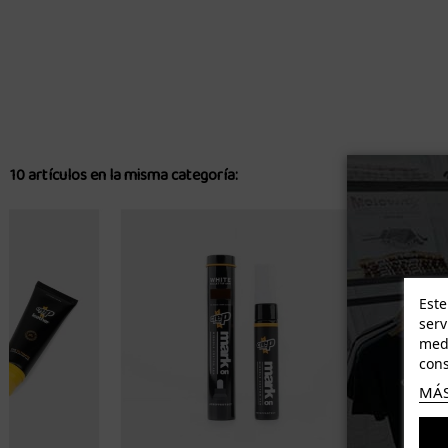
10 artículos en la misma categoría:
Este
serv
medi
cons
MÁS