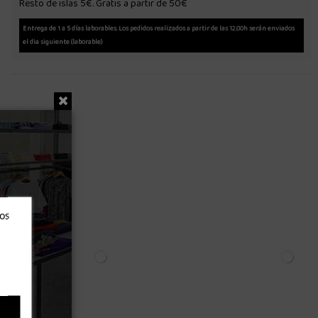
Resto de islas 5€. Gratis a partir de 50€
Entrega de 1 a 5 días laborables. Los pedidos realizados a partir de las 12.00h serán enviados
el dia siguiente (laborable)
ros