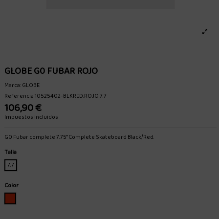
GLOBE G0 FUBAR ROJO
Marca:
GLOBE
Referencia
10525402-BLKRED.ROJO.7.7
106,90 €
Impuestos incluidos
G0 Fubar complete 7.75" Complete Skateboard Black/Red.
Talla
7.7
Color
ROJO