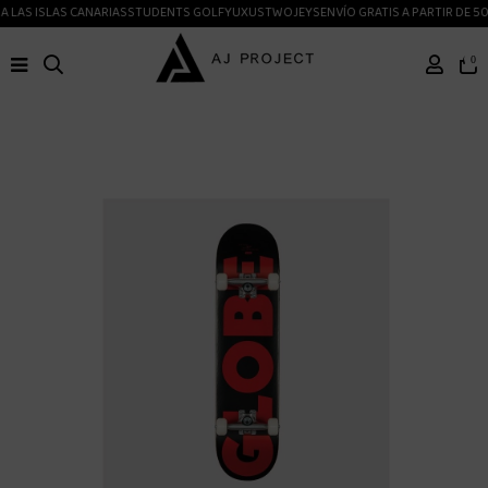
 LAS ISLAS CANARIAS
STUDENTS GOLF
YUXUS
TWOJEYS
ENVÍO GRATIS A PARTIR DE 50
0