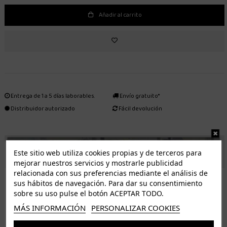
Añadir al carrito
Entrega de 1 a 5 días laborables.
Envío gratuito*
Distribuidor autorizado
Fácil devolución
ENVÍO GRATUITO *
Este sitio web utiliza cookies propias y de terceros para
mejorar nuestros servicios y mostrarle publicidad
relacionada con sus preferencias mediante el análisis de
ISLAS CANARIAS
sus hábitos de navegación. Para dar su consentimiento
Tenerife 3.50€. Gratis a partir de 50€
sobre su uso pulse el botón ACEPTAR TODO.
Resto de islas 5€. Gratis a partir de 50€
MÁS INFORMACIÓN
PERSONALIZAR COOKIES
Entrega de 1 a 5 días laborables. Los pedidos realizados a partir de las 12.00h serán enviados el
dia siguiente (laborable)