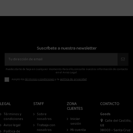
Suscríbete a nuestra newsletter
Puedes darte de baja en cualquier momento. Para ello, consulte nuestra información de contacto
en el Aviso Legal.
Acepto los
términos y condiciones
y la
política de privacidad
LEGAL
STAFF
ZONA
CONTACTO
CLIENTES
Términos y
Sobre
Goods
condiciones
nosotros
Iniciar
Calle del Castillo,
sesión
Aviso legal
Trabaja con
68
nosotros
Mi cuenta
38003 – Santa Cruz
Política de