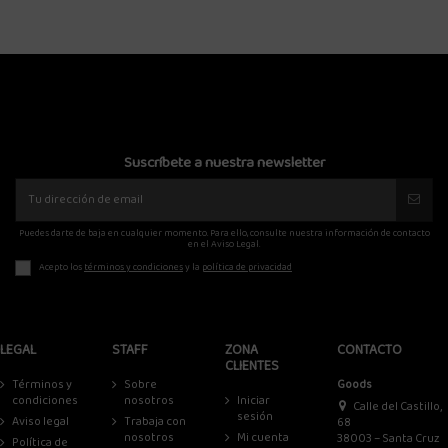
Suscríbete a nuestra newsletter
Puedes darte de baja en cualquier momento. Para ello, consulte nuestra información de contacto
en el Aviso Legal.
Acepto los
términos y condiciones
y la
política de privacidad
LEGAL
STAFF
ZONA
CONTACTO
CLIENTES
Términos y
Sobre
Goods
condiciones
nosotros
Iniciar
Calle del Castillo,
sesión
Aviso legal
Trabaja con
68
nosotros
Mi cuenta
38003 – Santa Cruz
Política de