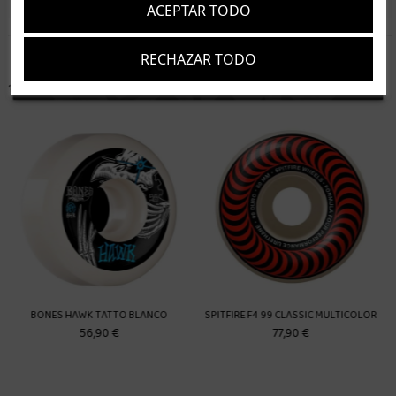
ACEPTAR TODO
RECHAZAR TODO
Suscríbete
Acepto los
términos y condiciones
y la
política de privacidad
16 artículos en la misma categoría:
 F4 99 CLASSIC MULTICOLOR
77,90 €
SLIME BALLS SNOT ROCKET ROSADO
BONES
31,90 €