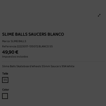
SLIME BALLS SAUCERS BLANCO
Marca:
SLIME BALLS
Referencia
22223017-135072.BLANCO.55
49,90 €
Impuestos incluidos
Slime Balls Skateboard Wheels 55mm Saucers 99A White
Talla
55
Color
BLANCO