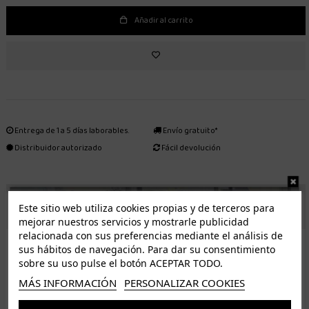
Añadir al carrito
Entrega de 1 a 5 días laborables.
Envío gratuito*
Distribuidor autorizado
Fácil devolución
ENVÍO GRATUITO *
Este sitio web utiliza cookies propias y de terceros para
mejorar nuestros servicios y mostrarle publicidad
relacionada con sus preferencias mediante el análisis de
ISLAS CANARIAS
sus hábitos de navegación. Para dar su consentimiento
Tenerife 3.50€. Gratis a partir de 50€
sobre su uso pulse el botón ACEPTAR TODO.
Resto de islas 5€. Gratis a partir de 50€
MÁS INFORMACIÓN
PERSONALIZAR COOKIES
Entrega de 1 a 5 días laborables. Los pedidos realizados a partir de las 12.00h serán enviados el
dia siguiente (laborable)